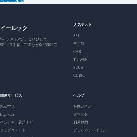
人気テスト
イールック
SPI
Webテスト対策、これひとつ。
玉手箱
SPI・玉手箱・CABなど全33種対応。
CAB
TG-WEB
SCOA
CUBIC
関連サービス
ヘルプ
就活市場
お問い合わせ
Digmedia
運営企業
ベンチャー就活ナビ
利用規約
ジョブコミット
プライバシーポリシー