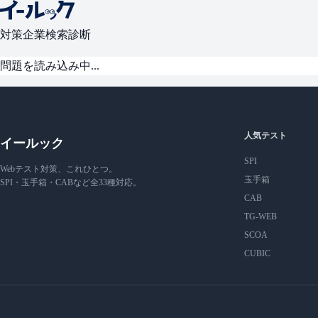
対策
企業検索
診断
問題を読み込み中...
人気テスト
イールック
SPI
Webテスト対策、これひとつ。
玉手箱
SPI・玉手箱・CABなど全33種対応。
CAB
TG-WEB
SCOA
CUBIC