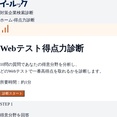
対策
企業検索
診断
ホーム
›
得点力診断
Webテスト得点力診断
10問の質問であなたの得意分野を分析し、
どのWebテストで一番高得点を取れるかを診断します。
所要時間：約1分
診断スタート
STEP 1
得意分野を回答