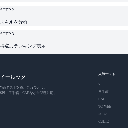
STEP 2
スキルを分析
STEP 3
得点力ランキング表示
人気テスト
イールック
SPI
Webテスト対策、これひとつ。
玉手箱
SPI・玉手箱・CABなど全33種対応。
CAB
TG-WEB
SCOA
CUBIC