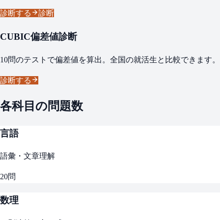
診断する
診断
CUBIC偏差値診断
10問のテストで偏差値を算出。全国の就活生と比較できます。
診断する
各科目の問題数
言語
語彙・文章理解
20
問
数理