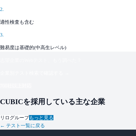
2
.
適性検査も含む
3
.
難易度は基礎的(中高生レベル)
志望企業のWebテスト、もう調べた？
企業別テスト検索で確認する →
700社以上対応
CUBIC
を採用している主な企業
リログループ
もっと見る
← テスト一覧に戻る