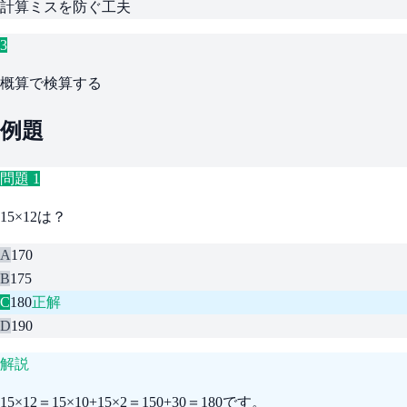
計算ミスを防ぐ工夫
3
概算で検算する
例題
問題
1
15×12は？
A
170
B
175
C
180
正解
D
190
解説
15×12＝15×10+15×2＝150+30＝180です。