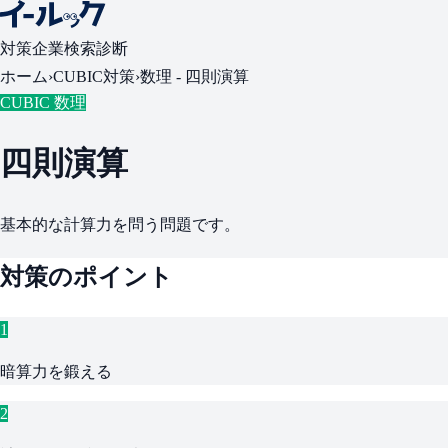
対策
企業検索
診断
ホーム
›
CUBIC対策
›
数理 -
四則演算
CUBIC 数理
四則演算
基本的な計算力を問う問題です。
対策のポイント
1
暗算力を鍛える
2