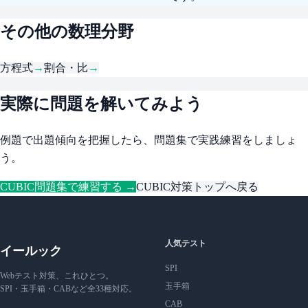
その他の数理分野
方程式
→
割合・比
→
実際に問題を解いてみよう
例題で出題傾向を把握したら、問題集で実践練習をしましょ
う。
CUBIC問題集で練習する →
CUBIC対策トップへ戻る
人気テスト
イールック
SPI
Webテスト対策、これひとつ。
玉手箱
SPI・玉手箱・CABなど全33種対応。
CAB