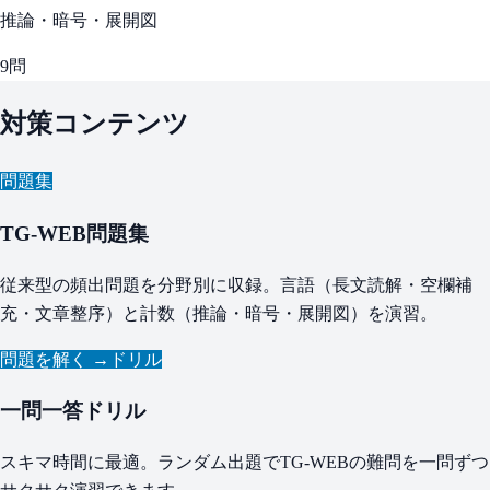
推論・暗号・展開図
9
問
対策コンテンツ
問題集
TG-WEB問題集
従来型の頻出問題を分野別に収録。言語（長文読解・空欄補
充・文章整序）と計数（推論・暗号・展開図）を演習。
問題を解く →
ドリル
一問一答ドリル
スキマ時間に最適。ランダム出題でTG-WEBの難問を一問ずつ