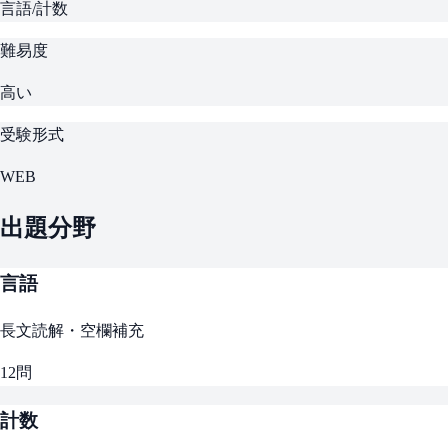
言語/計数
難易度
高い
受験形式
WEB
出題分野
言語
長文読解・空欄補充
12
問
計数