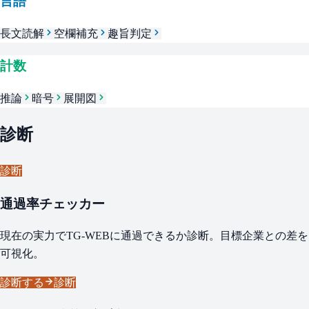
言語
長文読解
空欄補充
趣旨判定
計数
推論
暗号
展開図
診断
診断
通過率チェッカー
現在の実力でTG-WEBに通過できるか診断。目標企業との差を
可視化。
診断する
診断