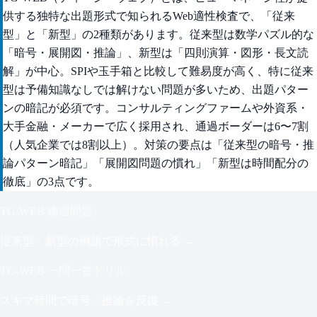
供する独特な出題形式で知られるWeb適性検査で、「従来
型」と「新型」の2種類があります。従来型は数学パズル的な
「暗号・展開図・推論」、新型は「四則演算・図形・長文読
解」が中心。SPIや玉手箱と比較して難易度が高く、特に従来
型は予備知識なしでは解けない問題が多いため、出題パター
ンの暗記が必須です。コンサルティングファームや外資系・
大手金融・メーカーで広く採用され、通過ボーダーは6〜7割
（人気企業では8割以上）。対策の要点は「従来型の暗号・推
論パターン暗記」「展開図問題の慣れ」「新型は時間配分の
徹底」の3点です。
TG-WEB 練習問題
従来型・新型の例題で形式に慣れる →
TG-WEB 一問一答ドリル
スキマ時間で暗号・推論を反復 →