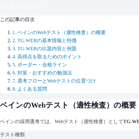
不合格リスク診断 →
この記事の目次
1
.
ベインのWebテスト（適性検査）の概要
2
.
TG-WEBの基本情報と特徴
3
.
TG-WEBの出題内容と例題
4
.
高得点を取るためのポイント
5
.
ボーダー・合格ライン
6
.
対策・おすすめの勉強法
7
.
選考フローとWebテストの位置づけ
8
.
よくある質問
ベイン
のWebテスト（適性検査）の概要
ベイン
の採用選考では、Webテスト（適性検査）として
TG-W
テスト種類