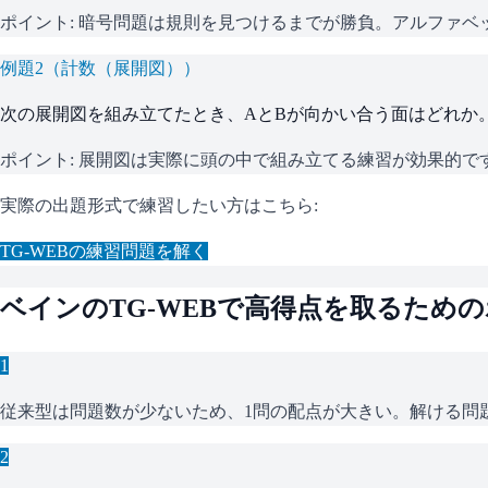
ポイント:
暗号問題は規則を見つけるまでが勝負。アルファベ
例題
2
（
計数（展開図）
）
次の展開図を組み立てたとき、AとBが向かい合う面はどれか
ポイント:
展開図は実際に頭の中で組み立てる練習が効果的で
実際の出題形式で練習したい方はこちら:
TG-WEB
の練習問題を解く
ベイン
の
TG-WEB
で高得点を取るための
1
従来型は問題数が少ないため、1問の配点が大きい。解ける問
2