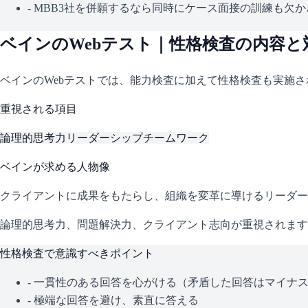
-
MBB3社を併願するなら同時にケース面接の訓練も欠か
ベイン
のWebテスト｜性格検査の内容と
ベイン
のWebテストでは、能力検査に加えて性格検査も実施
重視される項目
論理的思考力
リーダーシップ
チームワーク
ベイン
が求める人物像
クライアントに成果をもたらし、組織を変革に導けるリーダー
論理的思考力、問題解決力、クライアント志向が重視されます
性格検査で意識すべきポイント
- 一貫性のある回答を心がける（矛盾した回答はマイナ
- 極端な回答を避け、素直に答える