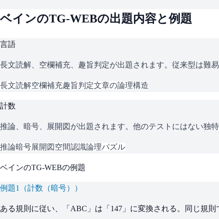
ベイン
の
TG-WEB
の出題内容と例題
言語
長文読解、空欄補充、趣旨判定が出題されます。従来型は難易
長文読解
空欄補充
趣旨判定
文章の論理構造
計数
推論、暗号、展開図が出題されます。他のテストにはない独特
推論
暗号
展開図
空間認識
論理パズル
ベイン
の
TG-WEB
の例題
例題
1
（
計数（暗号）
）
ある規則に従い、「ABC」は「147」に変換される。同じ規則