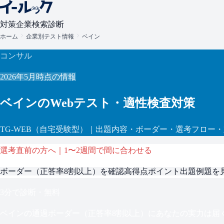
対策
企業検索
診断
ホーム
企業別テスト情報
ベイン
コンサル
2026年5月
時点の情報
ベイン
のWebテスト・適性検査対策
TG-WEB
（自宅受験型）
｜出題内容・ボーダー・選考フロー・
選考直前の方へ｜1〜2週間で間に合わせる
ボーダー（
正答率8割以上
）を確認
高得点ポイント
出題例題を
3分で診断・無料
ベイン
の通過ボーダー（
正答率8割以上
）にあなたの実力は届