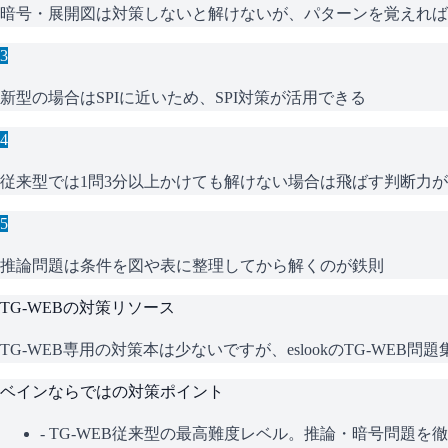
暗号・展開図は対策しないと解けないが、パターンを覚えれば
3
新型の場合はSPIに近いため、SPI対策が活用できる
4
従来型では1問3分以上かけても解けない場合は飛ばす判断力
5
推論問題は条件を図や表に整理してから解くのが鉄則
TG-WEB
の対策リソース
TG-WEB専用の対策本は少ないですが、eslookのTG-W
ベイン
ならではの対策ポイント
-
TG-WEB従来型の最高難度レベル。推論・暗号問題を