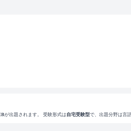
EB
が出題されます。 受験形式は
自宅受験型
で、
出題分野は言