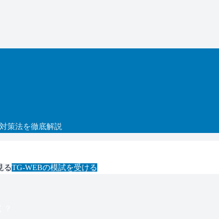
対策法を徹底解説
見る
TG-WEB
の模試を受ける
く？