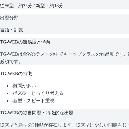
従来型：約35分 / 新型：約18分
出題分野
言語・計数
TG-WEB
の難易度と傾向
TG-WEBは全Webテストの中でもトップクラスの難易度で
必須です。
TG-WEB
の特徴
-
難問が多い
-
従来型：じっくり考える
-
新型：スピード重視
TG-WEB
の独自問題・特徴的な出題
従来型と新型の2種類が存在します。従来型は少ない問題をじ