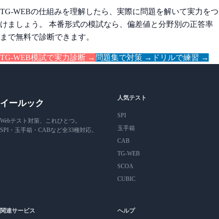
TG-WEBの仕組みを理解したら、実際に問題を解いて実力をつ
けましょう。 本番形式の模試なら、偏差値と分野別の正答率
まで無料で診断できます。
TG-WEB模試で実力診断 →
問題集で対策 →
ドリルで練習 →
人気テスト
イールック
SPI
Webテスト対策、これひとつ。
玉手箱
SPI・玉手箱・CABなど全33種対応。
CAB
TG-WEB
SCOA
CUBIC
関連サービス
ヘルプ