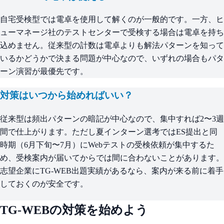
自宅受検型では電卓を使用して解くのが一般的です。一方、ヒ
ューマネージ社のテストセンターで受検する場合は電卓を持ち
込めません。従来型の計数は電卓よりも解法パターンを知って
いるかどうかで決まる問題が中心なので、いずれの場合もパタ
ーン演習が最優先です。
対策はいつから始めればいい？
従来型は頻出パターンの暗記が中心なので、集中すれば2〜3週
間で仕上がります。ただし夏インターン選考ではES提出と同
時期（6月下旬〜7月）にWebテストの受検依頼が集中するた
め、受検案内が届いてからでは間に合わないことがあります。
志望企業にTG-WEB出題実績があるなら、案内が来る前に着手
しておくのが安全です。
TG-WEBの対策を始めよう