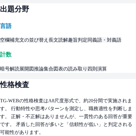
出題分野
言語
空欄補充
文の並び替え
長文読解
趣旨判定
同義語・対義語
計数
暗号解読
展開図
推論
集合
図表の読み取り
四則演算
性格検査
TG-WEBの性格検査はA8尺度形式で、約20分間で実施されま
す。 行動特性や思考パターンを測定し、職務適性を判断しま
す。 正解・不正解はありませんが、一貫性のある回答が重要
です。 矛盾した回答が多いと「信頼性が低い」と判定される
可能性があります。