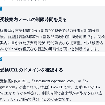
1
受検案内メールの制限時間を見る
従来型は言語12問12分＋計数9問18分で能力検査が計35分前
後。新型は言語34問7分＋計数36問8分で計18分前後です。受検
案内に書かれた所要時間が1時間前後なら従来型、性格検査込
みで30〜40分程度なら新型の可能性が高いと判断できます。
2
受検URLのドメインを確認する
受検案内のURLに「assessment.c-personal.com」や「e-
gitest.com」が含まれていればTG-WEBです。まずURLでTG-
WEBかどうかを特定し、制限時間で従来型か新型かを絞り込
む、という2段階で見分けるのが確実です。