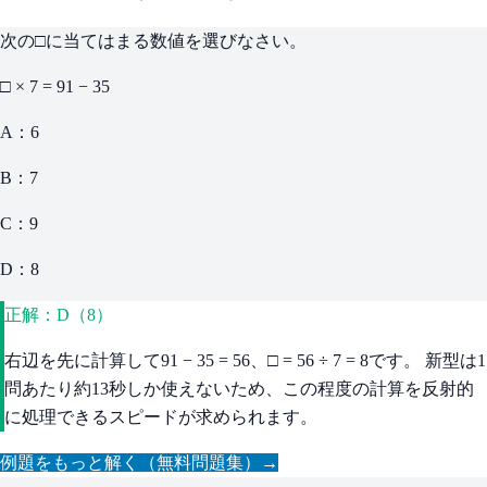
次の□に当てはまる数値を選びなさい。
□ × 7 = 91 − 35
A：6
B：7
C：9
D：8
正解：D（8）
右辺を先に計算して91 − 35 = 56、□ = 56 ÷ 7 = 8です。 新型は1
問あたり約13秒しか使えないため、この程度の計算を反射的
に処理できるスピードが求められます。
例題をもっと解く（無料問題集）→