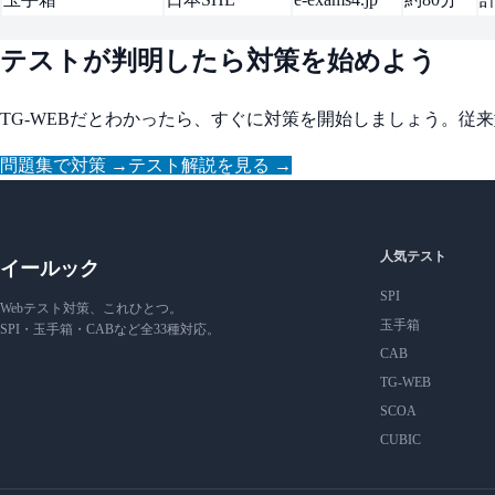
テストが判明したら対策を始めよう
TG-WEBだとわかったら、すぐに対策を開始しましょう。従
問題集で対策 →
テスト解説を見る →
人気テスト
イールック
SPI
Webテスト対策、これひとつ。
玉手箱
SPI・玉手箱・CABなど全33種対応。
CAB
TG-WEB
SCOA
CUBIC