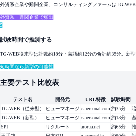
外資系企業や難関企業、コンサルティングファームはTG-W
外資系・難関企業で頻出
5
試験時間で推測する
TG-WEB従来型は計数約18分・言語約12分の合計約35分
短時間なら新型の可能性
主要テスト比較表
テスト名
開発元
URL特徴
試験時間
TG-WEB（従来型）
ヒューマネージ
c-personal.com
約35分
TG-WEB（新型）
ヒューマネージ
c-personal.com
約18分
SPI
リクルート
arorua.net
約65分
玉手箱
日本SHL
e-exams4.jp
約80分