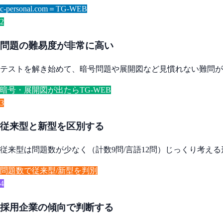
c-personal.com＝TG-WEB
2
問題の難易度が非常に高い
テストを解き始めて、暗号問題や展開図など見慣れない難問が出
暗号・展開図が出たらTG-WEB
3
従来型と新型を区別する
従来型は問題数が少なく（計数9問/言語12問）じっくり考え
問題数で従来型/新型を判別
4
採用企業の傾向で判断する