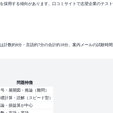
EBを採用する傾向があります。口コミサイトで志望企業のテス
。新型は計数約8分・言語約7分の合計約18分。案内メールの試験
問題特徴
暗号・展開図・推論（難問）
基礎計算・読解（スピード型）
推論・損益算が中心
計数・言語・英語