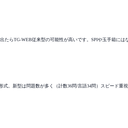
たらTG-WEB従来型の可能性が高いです。SPIや玉手箱に
る形式。新型は問題数が多く（計数36問/言語34問）スピード