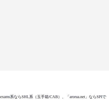
などe-exams系ならSHL系（玉手箱/CAB）、「arorua.net」ならSPIで