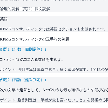
論理的読解（英語）
長文読解
英語
KPMGコンサルティング
では英語セクションも出題されます。
KPMGコンサルティング
の
玉手箱
の例題
例題
1
（
計数（四則逆算）
）
□ × 3.5 = 42 の□に入る数値を求めよ。
ポイント:
四則逆算は電卓で素早く解く練習が重要。1問15秒
例題
2
（
言語（趣旨判定）
）
次の文章の趣旨として、A〜Cのうち最も適切なものを選びな
ポイント:
趣旨判定は「筆者が最も言いたいこと」を見極める