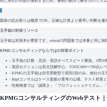
同じ形式の問題が連続するため、最初の数問で解き方のリズム
5
図表の読み取りは概算でOK。正確な計算より素早い判断を優
玉手箱
の対策リソース
玉手箱は対策本が豊富です。eslookの問題集では本番と同
KPMGコンサルティング
ならではの対策ポイント
-
玉手箱の計数・言語・英語すべてスピード勝負。1問3
-
英語セクションは長文読解中心。TOEIC600〜700
-
KPMGの玉手箱は自宅受験型で原則1回のみ。他社の
-
Big4コンサルはケース面接が選考の山場。テスト対策
-
性格検査では「誠実さ」「プロフェッショナリズム」「
KPMGコンサルティング
のWebテスト