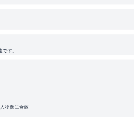
適です。
る人物像に合致