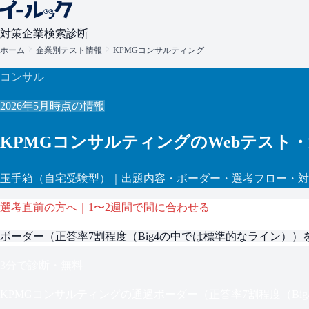
対策
企業検索
診断
ホーム
企業別テスト情報
KPMGコンサルティング
コンサル
2026年5月
時点の情報
KPMGコンサルティング
のWebテスト
玉手箱
（自宅受験型）
｜出題内容・ボーダー・選考フロー・対
選考直前の方へ｜1〜2週間で間に合わせる
ボーダー（
正答率7割程度（Big4の中では標準的なライン）
）
3分で診断・無料
KPMGコンサルティング
の通過ボーダー（
正答率7割程度（Bi