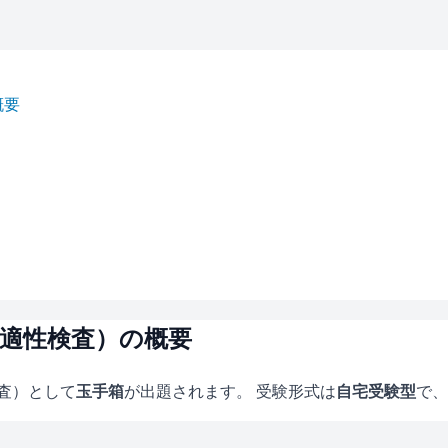
概要
（適性検査）の概要
検査）として
玉手箱
が出題されます。 受験形式は
自宅受験型
で、