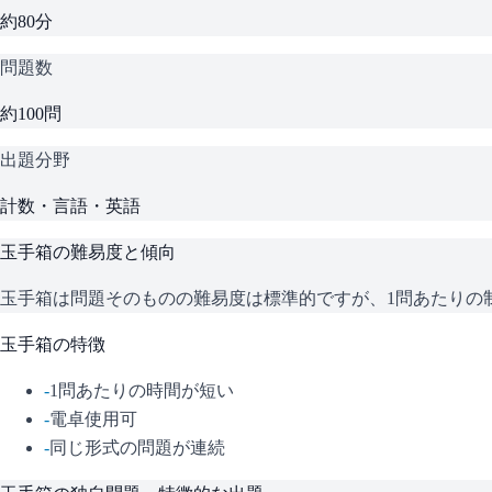
約80分
問題数
約100問
出題分野
計数・言語・英語
玉手箱
の難易度と傾向
玉手箱は問題そのものの難易度は標準的ですが、1問あたりの
玉手箱
の特徴
-
1問あたりの時間が短い
-
電卓使用可
-
同じ形式の問題が連続