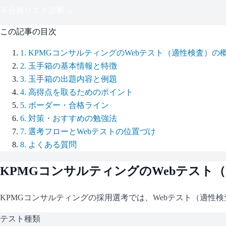
不合格リスク診断 →
この記事の目次
1
.
KPMGコンサルティングのWebテスト（適性検査）の
2
.
玉手箱の基本情報と特徴
3
.
玉手箱の出題内容と例題
4
.
高得点を取るためのポイント
5
.
ボーダー・合格ライン
6
.
対策・おすすめの勉強法
7
.
選考フローとWebテストの位置づけ
8
.
よくある質問
KPMGコンサルティング
のWebテスト
KPMGコンサルティング
の採用選考では、Webテスト（適性
テスト種類