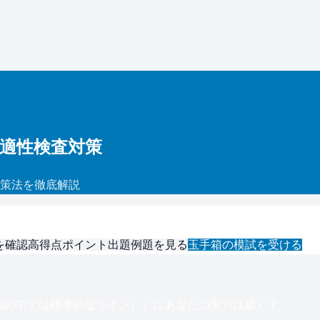
・適性検査対策
策法を徹底解説
を確認
高得点ポイント
出題例題を見る
玉手箱
の模試を受ける
g4の中では標準的なライン）
）にあなたの実力は届く？