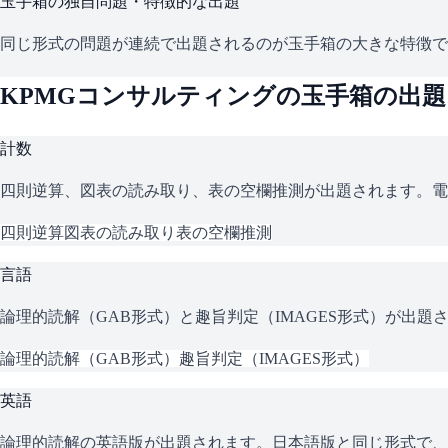
玉手箱
の独自問題・特徴的な出題
同じ形式の問題が連続で出題されるのが玉手箱の大きな特徴で
KPMGコンサルティング
の
玉手箱
の出題
計数
四則逆算、図表の読み取り、表の空欄推測が出題されます。電
四則逆算
図表の読み取り
表の空欄推測
言語
論理的読解（GAB形式）と趣旨判定（IMAGES形式）が出
論理的読解（GAB形式）
趣旨判定（IMAGES形式）
英語
論理的読解の英語版が出題されます。日本語版と同じ形式で、