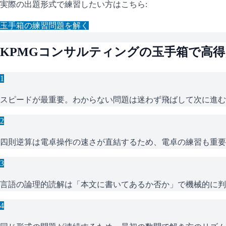
実際の出題形式で練習したい方はこちら:
玉手箱
の練習問題を解く
KPMGコンサルティング
の
玉手箱
で高得
1
スピードが最重要。わからない問題は迷わず飛ばして次に進む
2
四則逆算は電卓操作の速さが直結するため、電卓の練習も重要
3
言語の論理的読解は「本文に書いてあるか否か」で機械的に判
4