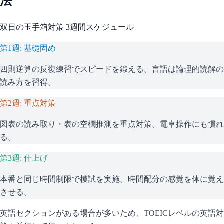
法
双日
の
玉手箱
対策 3週間スケジュール
第1週: 基礎固め
四則逆算の反復練習でスピードを鍛える。言語は論理的読解の
読み方を習得。
第2週: 重点対策
図表の読み取り・表の空欄推測を重点対策。電卓操作にも慣れ
る。
第3週: 仕上げ
本番と同じ時間制限で模試を実施。時間配分の感覚を体に覚え
させる。
英語セクションがある場合が多いため、TOEICレベルの英語対