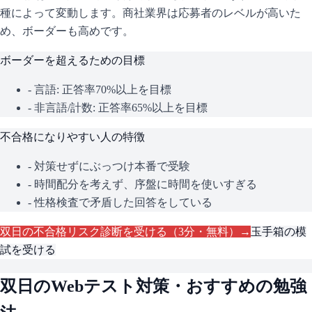
種によって変動します。
商社業界は応募者のレベルが高いた
め、ボーダーも高めです。
ボーダーを超えるための目標
- 言語: 正答率70%以上を目標
- 非言語/計数: 正答率65%以上を目標
不合格になりやすい人の特徴
- 対策せずにぶっつけ本番で受験
- 時間配分を考えず、序盤に時間を使いすぎる
- 性格検査で矛盾した回答をしている
双日
の不合格リスク診断を受ける（3分・無料）→
玉手箱
の模
試を受ける
双日
のWebテスト対策・おすすめの勉強