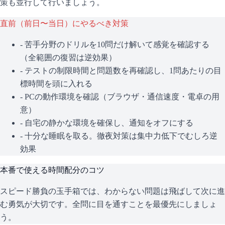
策も並行して行いましょう。
直前（前日〜当日）にやるべき対策
- 苦手分野のドリルを10問だけ解いて感覚を確認する
（全範囲の復習は逆効果）
- テストの制限時間と問題数を再確認し、1問あたりの目
標時間を頭に入れる
- PCの動作環境を確認（ブラウザ・通信速度・電卓の用
意）
- 自宅の静かな環境を確保し、通知をオフにする
- 十分な睡眠を取る。徹夜対策は集中力低下でむしろ逆
効果
本番で使える時間配分のコツ
スピード勝負の玉手箱では、わからない問題は飛ばして次に進
む勇気が大切です。全問に目を通すことを最優先にしましょ
う。