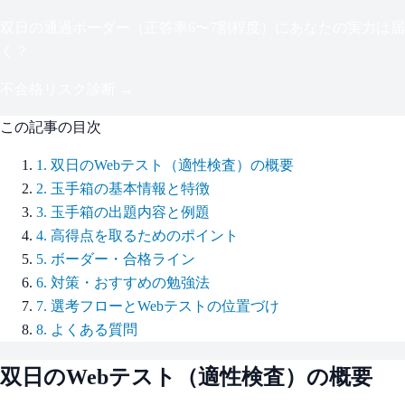
双日
の通過ボーダー（
正答率6〜7割程度
）にあなたの実力は届
く？
不合格リスク診断 →
この記事の目次
1
.
双日のWebテスト（適性検査）の概要
2
.
玉手箱の基本情報と特徴
3
.
玉手箱の出題内容と例題
4
.
高得点を取るためのポイント
5
.
ボーダー・合格ライン
6
.
対策・おすすめの勉強法
7
.
選考フローとWebテストの位置づけ
8
.
よくある質問
双日
のWebテスト（適性検査）の概要