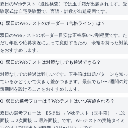
双日のWebテスト（適性検査）では玉手箱が出題されます。受
験形式は自宅受験型で、言語・計数が出題範囲です。
Q.
双日のWebテストのボーダー（合格ライン）は？
双日のWebテストのボーダー目安は正答率6〜7割程度です。た
だし年度や応募状況によって変動するため、余裕を持った対策
をおすすめします。
Q.
双日のWebテストは対策なしでも通過できる？
対策なしでの通過は難しいです。玉手箱は出題パターンを知っ
ているかどうかで大きく差がつきます。最低でも1〜2週間の対
策期間を設けることをおすすめします。
Q.
双日の選考フローは？Webテストはいつ実施される？
双日の選考フローは「ES提出 → Webテスト（玉手箱） → 1次
面接 → 2次面接 → 最終面接」です。Webテストの実施タイミ
ングは「ES提出と同時期（3月〜4月）」です。