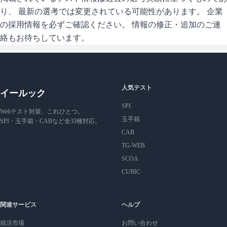
り、 最新の選考では変更されている可能性があります。 企業
の採用情報を必ずご確認ください。 情報の修正・追加のご連
絡もお待ちしています。
人気テスト
イールック
SPI
Webテスト対策、これひとつ。
玉手箱
SPI・玉手箱・CABなど全33種対応。
CAB
TG-WEB
SCOA
CUBIC
関連サービス
ヘルプ
就活市場
お問い合わせ