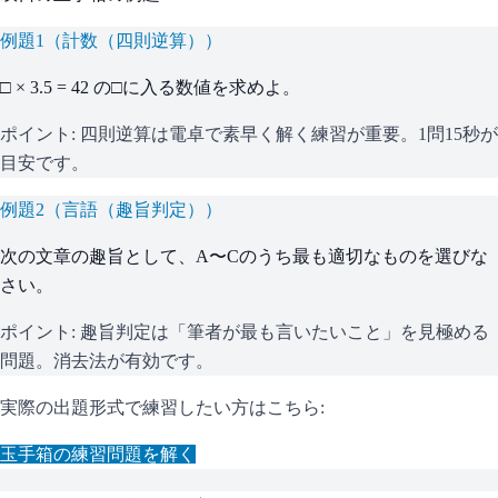
例題
1
（
計数（四則逆算）
）
□ × 3.5 = 42 の□に入る数値を求めよ。
ポイント:
四則逆算は電卓で素早く解く練習が重要。1問15秒が
目安です。
例題
2
（
言語（趣旨判定）
）
次の文章の趣旨として、A〜Cのうち最も適切なものを選びな
さい。
ポイント:
趣旨判定は「筆者が最も言いたいこと」を見極める
問題。消去法が有効です。
実際の出題形式で練習したい方はこちら:
玉手箱
の練習問題を解く