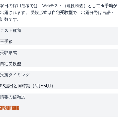
双日
の採用選考では、Webテスト（適性検査）として
玉手箱
が
出題されます。 受験形式は
自宅受験型
で、
出題分野は言語・
計数です。
テスト種類
玉手箱
受験形式
自宅受験型
実施タイミング
ES提出と同時期（3月〜4月）
情報の信頼度
信頼度: 中