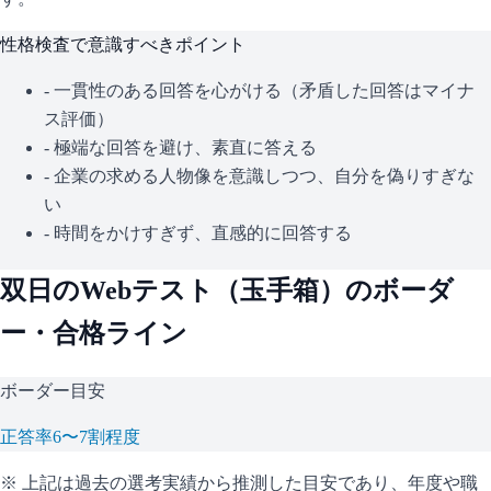
性格検査で意識すべきポイント
- 一貫性のある回答を心がける（矛盾した回答はマイナ
ス評価）
- 極端な回答を避け、素直に答える
- 企業の求める人物像を意識しつつ、自分を偽りすぎな
い
- 時間をかけすぎず、直感的に回答する
双日
のWebテスト（
玉手箱
）のボーダ
ー・合格ライン
ボーダー目安
正答率6〜7割程度
※ 上記は過去の選考実績から推測した目安であり、年度や職