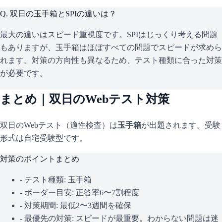
Q.
双日の玉手箱とSPIの違いは？
最大の違いはスピード重視度です。SPIはじっくり考える問題
もありますが、玉手箱はほぼすべての問題でスピードが求めら
れます。対策の方向性も異なるため、テスト種類に合った対策
が必要です。
まとめ｜
双日
のWebテスト対策
双日
のWebテスト（適性検査）は
玉手箱
が出題されます。
受験
形式は自宅受験型です。
対策のポイントまとめ
- テスト種類:
玉手箱
- ボーダー目安:
正答率6〜7割程度
- 対策期間: 最低2〜3週間を確保
- 最優先の対策:
スピードが最重要。わからない問題は迷