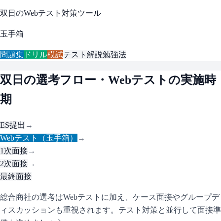
双日
のWebテスト対策ツール
玉手箱
問題集
ドリル
模試
テスト解説
勉強法
双日
の選考フロー・Webテストの実施時
期
ES提出
→
Webテスト（玉手箱）
→
1次面接
→
2次面接
→
最終面接
総合商社の選考はWebテストに加え、ケース面接やグループデ
ィスカッションも重視されます。テスト対策と並行して面接準