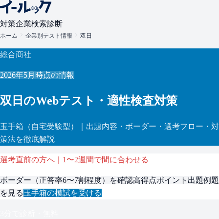
対策
企業検索
診断
ホーム
企業別テスト情報
双日
総合商社
2026年5月
時点の情報
双日
のWebテスト・適性検査対策
玉手箱
（自宅受験型）
｜出題内容・ボーダー・選考フロー・対
策法を徹底解説
選考直前の方へ｜1〜2週間で間に合わせる
ボーダー（
正答率6〜7割程度
）を確認
高得点ポイント
出題例題
を見る
玉手箱
の模試を受ける
3分で診断・無料