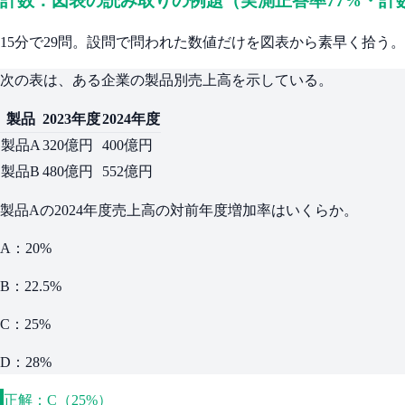
計数：図表の読み取りの例題（実測正答率77%・計
15分で29問。設問で問われた数値だけを図表から素早く拾う。
次の表は、ある企業の製品別売上高を示している。
製品
2023年度
2024年度
製品A
320億円
400億円
製品B
480億円
552億円
製品Aの2024年度売上高の対前年度増加率はいくらか。
A：20%
B：22.5%
C：25%
D：28%
正解：C（25%）