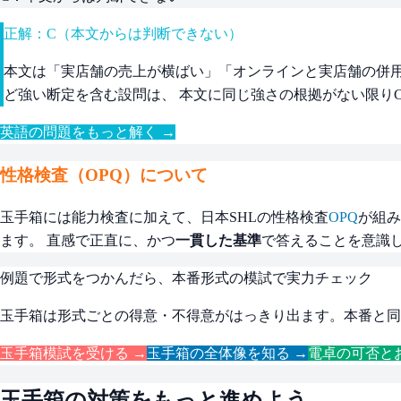
正解：C（本文からは判断できない）
本文は「実店舗の売上が横ばい」「オンラインと実店舗の併用客が最
ど強い断定を含む設問は、 本文に同じ強さの根拠がない限り
英語の問題をもっと解く →
性格検査（OPQ）について
玉手箱には能力検査に加えて、日本SHLの性格検査
OPQ
が組み
ます。 直感で正直に、かつ
一貫した基準
で答えることを意識
例題で形式をつかんだら、本番形式の模試で実力チェック
玉手箱は形式ごとの得意・不得意がはっきり出ます。本番と同
玉手箱模試を受ける →
玉手箱の全体像を知る →
電卓の可否と
玉手箱
の対策をもっと進めよう