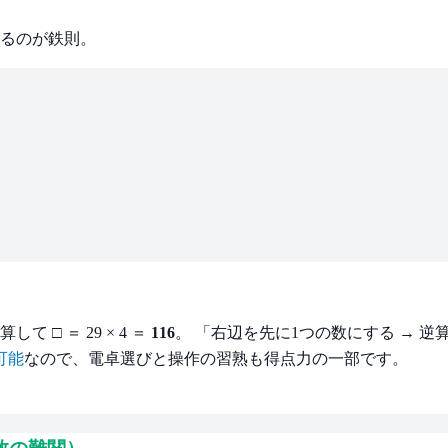
するのが鉄則。
して □ ＝ 29 × 4 ＝
116
。 「右辺を先に1つの数にする → 
可能
なので、電卓選びと操作の習熟も得点力の一部です。