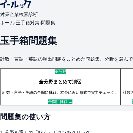
対策
企業検索
診断
ホーム
›
玉手箱
対策
›
問題集
玉手箱
問題集
計数・言語・英語
の頻出問題をまとめた問題集。分野を選んで
全分野
全分野まとめて演習
計数・言語・英語
の全問に挑戦。本番に近い形式で実力チェック。
計数
全問に挑戦 →
問題集の使い方
1. 分野を選んで「解く」ボタンをクリック