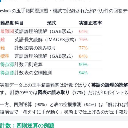
eslookの玉手箱問題演習・模試で記録された約2.9万件の回答
難易度
科目
形式
実測正答率
最難関
英語
論理的読解（GAB形式）
64%
難
英語
長文読解（IMAGES形式）
76%
難
計数
図表の読み取り
77%
標準
言語
論理的読解（GAB形式）
84%
得点源
計数
四則逆算
90%
得点源
計数
表の空欄推測
94%
実測データ上の玉手箱最難関は計数ではなく
英語の論理的読解
す。 計数の中では
図表の読み取り（77%）
だけが10ポイント
一方、四則逆算（90%）と表の空欄推測（94%）は「解ければ
復演習で「考えずに手が動く」状態まで仕上げるのが玉手箱対
計数：四則逆算の例題