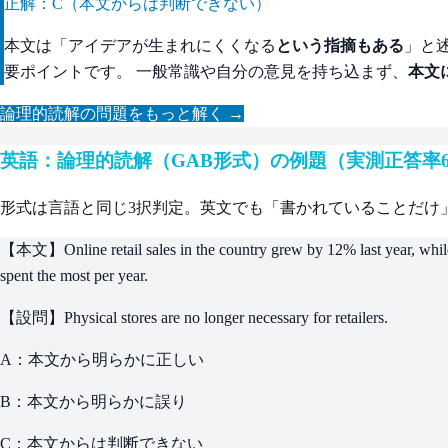
正解：C（本文からは判断できない）
本文は「アイデアが生まれにくくなる
という指摘もある
」と
要ポイントです。 一般常識や自分の意見を持ち込まず、
本文
論理的読解の問題をもっと解く →
英語：論理的読解（GAB形式）の例題（実測正答率
形式は言語と同じ3択判定。英文でも「書かれていることだけ
【本文】Online retail sales in the country grew by 12% last year, while s
spent the most per year.
【設問】Physical stores are no longer necessary for retailers.
A：本文から明らかに正しい
B：本文から明らかに誤り
C：本文からは判断できない