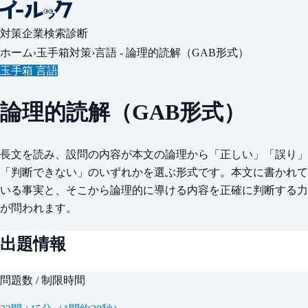
対策
企業検索
診断
ホーム
›
玉手箱対策
›
言語 -
論理的読解（GAB形式）
玉手箱 言語
論理的読解（GAB形式）
長文を読み、設問の内容が本文の論理から「正しい」「誤り」
「判断できない」のいずれかを選ぶ形式です。本文に書かれて
いる事実と、そこから論理的に導ける内容を正確に判断する力
が問われます。
出題情報
問題数 / 制限時間