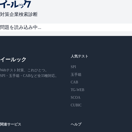
対策
企業検索
診断
問題を読み込み中...
人気テスト
イールック
SPI
Webテスト対策、これひとつ。
玉手箱
SPI・玉手箱・CABなど全33種対応。
CAB
TG-WEB
SCOA
CUBIC
関連サービス
ヘルプ