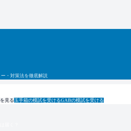
ロー・対策法を徹底解説
を見る
玉手箱
の模試を受ける
GAB
の模試を受ける
は届く？