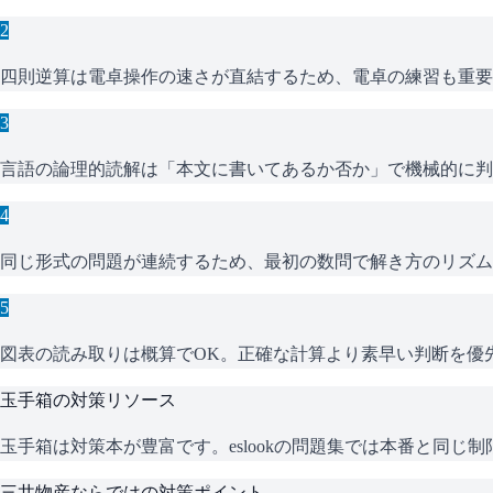
2
四則逆算は電卓操作の速さが直結するため、電卓の練習も重要
3
言語の論理的読解は「本文に書いてあるか否か」で機械的に判
4
同じ形式の問題が連続するため、最初の数問で解き方のリズム
5
図表の読み取りは概算でOK。正確な計算より素早い判断を優
玉手箱
の対策リソース
玉手箱は対策本が豊富です。eslookの問題集では本番と同
三井物産
ならではの対策ポイント