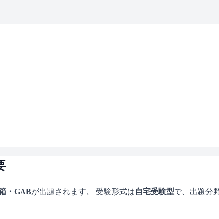
要
箱・GAB
が出題されます。 受験形式は
自宅受験型
で、
出題分