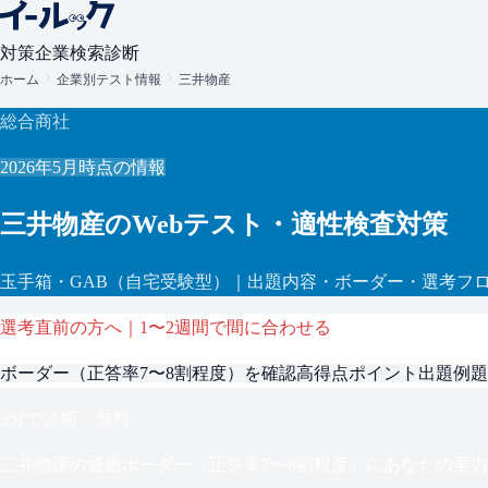
対策
企業検索
診断
ホーム
企業別テスト情報
三井物産
総合商社
2026年5月
時点の情報
三井物産
のWebテスト・適性検査対策
玉手箱・GAB
（自宅受験型）
｜出題内容・ボーダー・選考フ
選考直前の方へ｜1〜2週間で間に合わせる
ボーダー（
正答率7〜8割程度
）を確認
高得点ポイント
出題例題
3分で診断・無料
三井物産
の通過ボーダー（
正答率7〜8割程度
）にあなたの実力