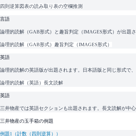
四則逆算
図表の読み取り
表の空欄推測
言語
論理的読解（GAB形式）と趣旨判定（IMAGES形式）が出
論理的読解（GAB形式）
趣旨判定（IMAGES形式）
英語
論理的読解の英語版が出題されます。日本語版と同じ形式で、
論理的読解（英語）
長文読解
英語
三井物産
では英語セクションも出題されます。長文読解が中心
三井物産
の
玉手箱
の例題
例題
1
（
計数（四則逆算）
）