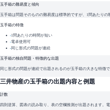
玉手箱
の難易度と傾向
玉手箱は問題そのものの難易度は標準的ですが、1問あたりの
玉手箱
の特徴
-
1問あたりの時間が短い
-
電卓使用可
-
同じ形式の問題が連続
玉手箱
の独自問題・特徴的な出題
同じ形式の問題が連続で出題されるのが玉手箱の大きな特徴で
三井物産
の
玉手箱
の出題内容と例題
計数
四則逆算、図表の読み取り、表の空欄推測が出題されます。電