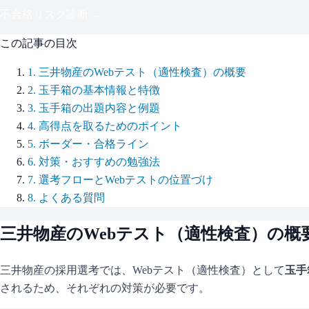
不合格リスク診断 →
この記事の目次
1
.
三井物産のWebテスト（適性検査）の概要
2
.
玉手箱の基本情報と特徴
3
.
玉手箱の出題内容と例題
4
.
高得点を取るためのポイント
5
.
ボーダー・合格ライン
6
.
対策・おすすめの勉強法
7
.
選考フローとWebテストの位置づけ
8
.
よくある質問
三井物産
のWebテスト（適性検査）の概
三井物産
の採用選考では、Webテスト（適性検査）として
玉手
されるため、それぞれの対策が必要です。