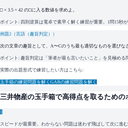
□ × 3.5 = 42 の□に入る数値を求めよ。
ポイント:
四則逆算は電卓で素早く解く練習が重要。1問15秒
例題
2
（
言語（趣旨判定）
）
次の文章の趣旨として、A〜Cのうち最も適切なものを選びな
ポイント:
趣旨判定は「筆者が最も言いたいこと」を見極める
実際の出題形式で練習したい方はこちら:
玉手箱
の練習問題を解く
GAB
の練習問題を解く
三井物産
の
玉手箱
で高得点を取るための
1
スピードが最重要。わからない問題は迷わず飛ばして次に進む