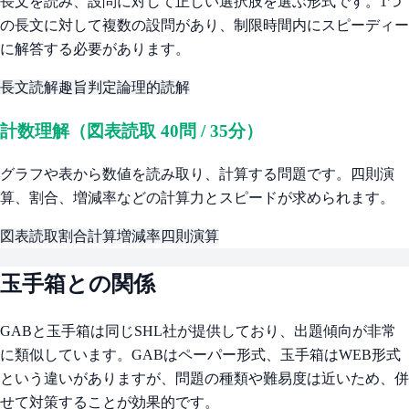
長文を読み、設問に対して正しい選択肢を選ぶ形式です。1つ
の長文に対して複数の設問があり、制限時間内にスピーディー
に解答する必要があります。
長文読解
趣旨判定
論理的読解
計数理解（図表読取 40問 / 35分）
グラフや表から数値を読み取り、計算する問題です。四則演
算、割合、増減率などの計算力とスピードが求められます。
図表読取
割合計算
増減率
四則演算
玉手箱との関係
GABと玉手箱は同じSHL社が提供しており、出題傾向が非常
に類似しています。GABはペーパー形式、玉手箱はWEB形式
という違いがありますが、問題の種類や難易度は近いため、併
せて対策することが効果的です。