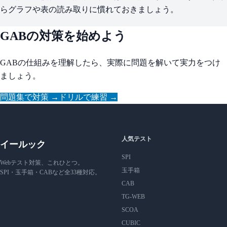
らグラフや表の読み取りに慣れておきましょう。
GABの対策を始めよう
GABの仕組みを理解したら、実際に問題を解いて実力をつけ
ましょう。
問題集で対策 →
ドリルで練習 →
人気テスト
イールック
SPI
Webテスト対策、これひとつ。
玉手箱
SPI・玉手箱・CABなど全33種対応。
CAB
TG-WEB
SCOA
CUBIC