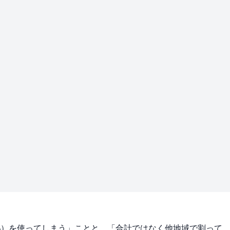
＝48%）を使ってしまう」ことと、「合計ではなく他地域で割って