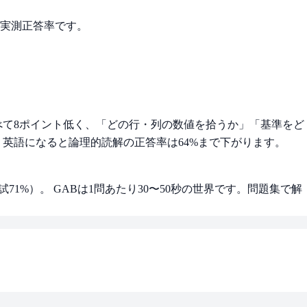
別の実測正答率です。
比べて8ポイント低く、「どの行・列の数値を拾うか」「基準をど
 英語になると論理的読解の正答率は64%まで下がります。
試71%）。 GABは1問あたり30〜50秒の世界です。問題集で解