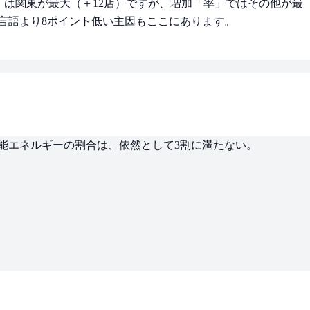
」は関東が最大（＋12店）ですが、増加「率」ではその他が最
が言語より8ポイント低い主因もここにあります。
可能エネルギーの割合は、依然として3割に満たない。