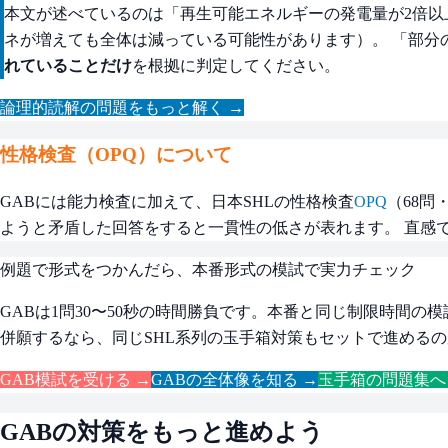
本文が述べているのは「再生可能エネルギーの発電量が2倍以
ネが増えても全体は減っている可能性があります）。 「部分
れていることだけ
を根拠に判定してください。
論理的読解の問題をもっと解く →
性格検査（OPQ）について
GABには能力検査に加えて、日本SHLの性格検査
OPQ
（68問
ようと矛盾した回答をすると一貫性の低さが表れます。 直感
例題で形式をつかんだら、本番形式の模試で実力チェック
GABは1問30〜50秒の時間勝負です。本番と同じ制限時間の
併願するなら、同じSHL系列の玉手箱対策もセットで進める
GAB模試を受ける →
GABの全体像を知る →
玉手箱の問題集へ
GAB
の対策をもっと進めよう