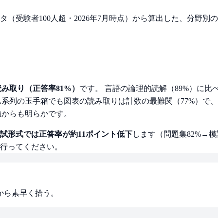
答データ（受験者100人超・2026年7月時点）から算出した、分野
み取り（正答率81%）
です。 言語の論理的読解（89%）に
L系列の玉手箱でも図表の読み取りは計数の最難関（77%）で、
値からも明らかです。
試形式では正答率が約11ポイント低下
します（問題集82%→模
行ってください。
表から素早く拾う。