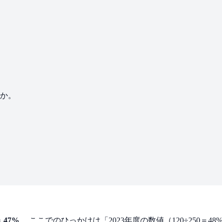
れか。
≒
47%
。 ここでのひっかけは「2023年度の数値（120÷250