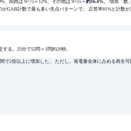
、関西は 9÷75＝12%、その他は 9÷55＝
約16.4%
。 増加「数
がGAB計数で最も多い失点パターンで、 正答率81%と計数
る。25分で52問＝1問約29秒。
年間で2倍以上に増加した。 ただし、発電量全体に占める再生