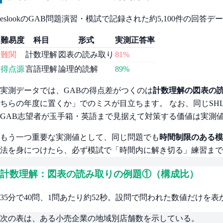
eslookのGAB問題演習・模試で記録された約5,100件の回
難易度
科目
形式
実測正答率
難関
計数理解
図表の読み取り
81%
得点源
言語理解
論理的読解
89%
実測データでは、GABの得点差がつくのは
計数理解の図表の読
ちらの年度に置くか」でのミスが目立ちます。 なお、同じSH
GAB志望者が玉手箱・英語まで見据えて対策する価値は実測
もう一つ重要な実測値として、同じ問題でも
時間制限のある模
法を身につけたら、必ず模試で「時間内に解き切る」練習まで
計数理解：図表の読み取りの例題①（構成比）
35分で40問、1問あたり約52秒。設問で問われた数値だけを
次の表は、ある小売企業の地域別店舗数を示している。