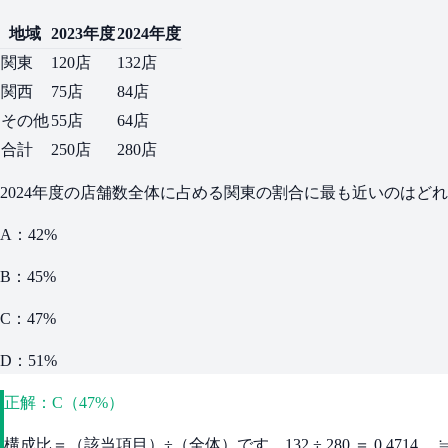
地域
2023年度
2024年度
関東
120店
132店
関西
75店
84店
その他
55店
64店
合計
250店
280店
2024年度の店舗数全体に占める関東の割合に最も近いのはど
A：42%
B：45%
C：47%
D：51%
正解：C（47%）
構成比＝（該当項目）÷（全体）です。132 ÷ 280 ＝ 0.4714… 