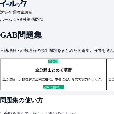
対策
企業検索
診断
ホーム
›
GAB
対策
›
問題集
GAB
問題集
言語理解・計数理解
の頻出問題をまとめた問題集。分野を選ん
全分野
全分野まとめて演習
言語理解・計数理解
の全問に挑戦。本番に近い形式で実力チェック。
言
全問に挑戦 →
問題集の使い方
1. 分野を選んで「解く」ボタンをクリック