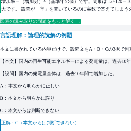
増加率＝（増加分）÷（基準年の値）です。関東は 12÷120＝10%
大です。 設問が「率」を聞いているのに実数で答えてしまうの
図表の読み取りの問題をもっと解く →
言語理解：論理的読解の例題
本文に書かれている内容だけで、設問文をA・B・Cの3択で判定す
【本文】国内の再生可能エネルギーによる発電量は、過去10
【設問】国内の発電量全体は、過去10年間で増加した。
A：本文から明らかに正しい
B：本文から明らかに誤り
C：本文からは判断できない
正解：C（本文からは判断できない）