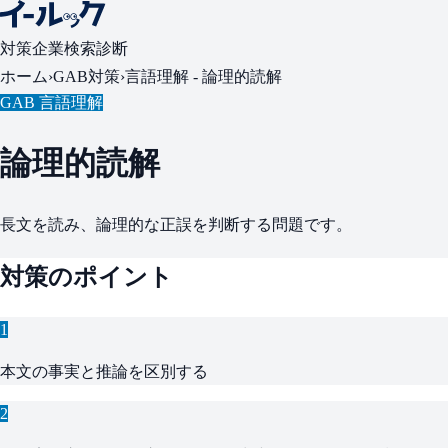
対策
企業検索
診断
ホーム
›
GAB対策
›
言語理解 -
論理的読解
GAB 言語理解
論理的読解
長文を読み、論理的な正誤を判断する問題です。
対策のポイント
1
本文の事実と推論を区別する
2