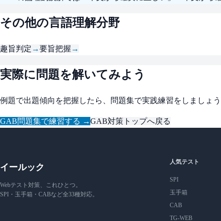
その他の言語理解分野
趣旨判定
→
要旨把握
→
実際に問題を解いてみよう
例題で出題傾向を把握したら、問題集で実践練習をしましょう
GAB問題集で練習する →
GAB対策トップへ戻る
人気テスト
イールック
SPI
Webテスト対策、これひとつ。
玉手箱
SPI・玉手箱・CABなど全33種対応。
CAB
TG-WEB