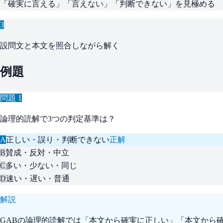
「確実に言える」「言えない」「判断できない」を見極める
3
設問文と本文を照合しながら解く
例題
問題
1
論理的読解で3つの判定基準は？
A
正しい・誤り・判断できない
正解
B
賛成・反対・中立
C
多い・少ない・同じ
D
速い・遅い・普通
解説
GABの論理的読解では「本文から確実に正しい」「本文から