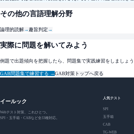
その他の言語理解分野
論理的読解
→
趣旨判定
→
実際に問題を解いてみよう
例題で出題傾向を把握したら、問題集で実践練習をしましょう
GAB問題集で練習する →
GAB対策トップへ戻る
人気テスト
イールック
SPI
Webテスト対策、これひとつ。
玉手箱
SPI・玉手箱・CABなど全33種対応。
CAB
TG-WEB