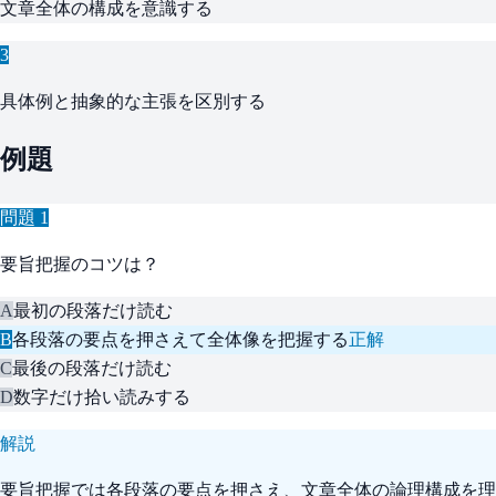
文章全体の構成を意識する
3
具体例と抽象的な主張を区別する
例題
問題
1
要旨把握のコツは？
A
最初の段落だけ読む
B
各段落の要点を押さえて全体像を把握する
正解
C
最後の段落だけ読む
D
数字だけ拾い読みする
解説
要旨把握では各段落の要点を押さえ、文章全体の論理構成を理