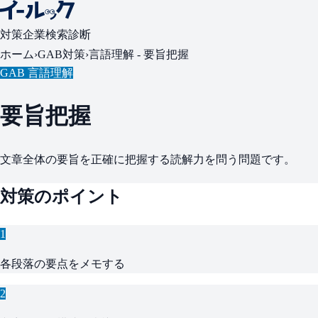
対策
企業検索
診断
ホーム
›
GAB対策
›
言語理解 -
要旨把握
GAB 言語理解
要旨把握
文章全体の要旨を正確に把握する読解力を問う問題です。
対策のポイント
1
各段落の要点をメモする
2