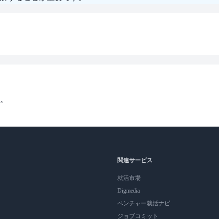
。
関連サービス
就活市場
Digmedia
ベンチャー就活ナビ
ジョブコミット