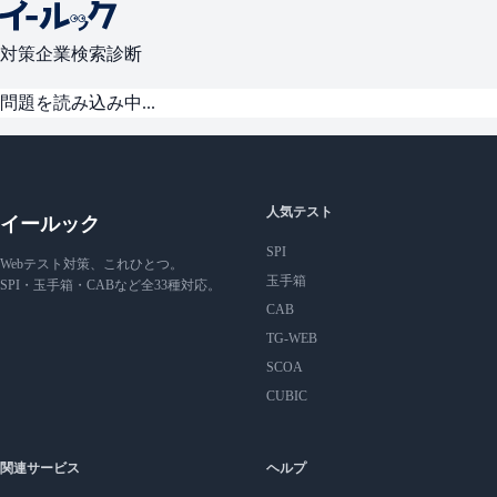
対策
企業検索
診断
問題を読み込み中...
人気テスト
イールック
SPI
Webテスト対策、これひとつ。
玉手箱
SPI・玉手箱・CABなど全33種対応。
CAB
TG-WEB
SCOA
CUBIC
関連サービス
ヘルプ