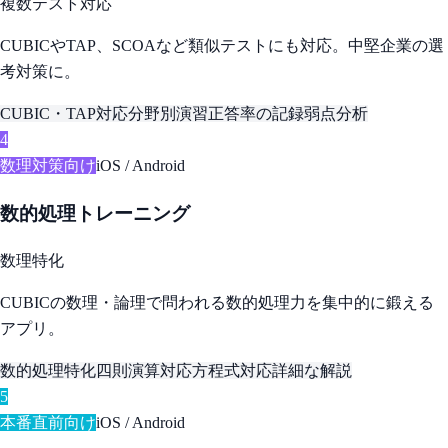
複数テスト対応
CUBICやTAP、SCOAなど類似テストにも対応。中堅企業の選
考対策に。
CUBIC・TAP対応
分野別演習
正答率の記録
弱点分析
4
数理対策向け
iOS / Android
数的処理トレーニング
数理特化
CUBICの数理・論理で問われる数的処理力を集中的に鍛える
アプリ。
数的処理特化
四則演算対応
方程式対応
詳細な解説
5
本番直前向け
iOS / Android