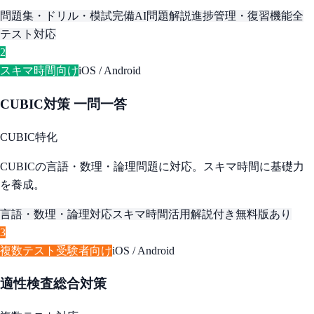
問題集・ドリル・模試完備
AI問題解説
進捗管理・復習機能
全
テスト対応
2
スキマ時間向け
iOS / Android
CUBIC対策 一問一答
CUBIC特化
CUBICの言語・数理・論理問題に対応。スキマ時間に基礎力
を養成。
言語・数理・論理対応
スキマ時間活用
解説付き
無料版あり
3
複数テスト受験者向け
iOS / Android
適性検査総合対策