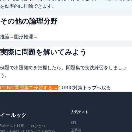
を効率的に排除できます。
その他の論理分野
推論
→
図形推理
→
実際に問題を解いてみよう
例題で出題傾向を把握したら、問題集で実践練習をしましょ
う。
CUBIC問題集で練習する →
CUBIC対策トップへ戻る
人気テスト
イールック
SPI
Webテスト対策、これひとつ。
玉手箱
SPI・玉手箱・CABなど全33種対応。