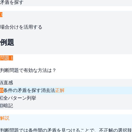
矛盾を探す
3
場合分けを活用する
例題
問題
1
判断問題で有効な方法は？
A
直感
B
条件の矛盾を探す消去法
正解
C
全パターン列挙
D
暗記
解説
判断問題では条件間の矛盾を見つけることで、不正解の選択肢