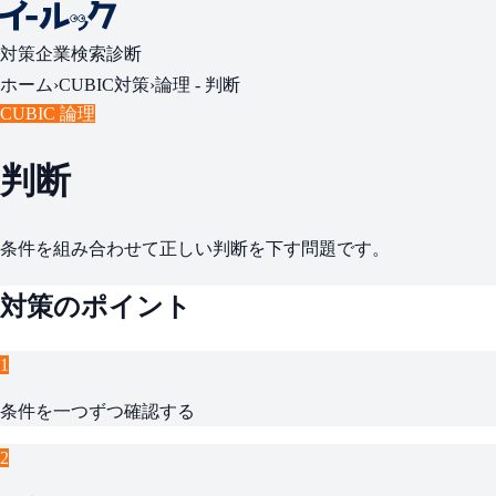
対策
企業検索
診断
ホーム
›
CUBIC対策
›
論理 -
判断
CUBIC 論理
判断
条件を組み合わせて正しい判断を下す問題です。
対策のポイント
1
条件を一つずつ確認する
2