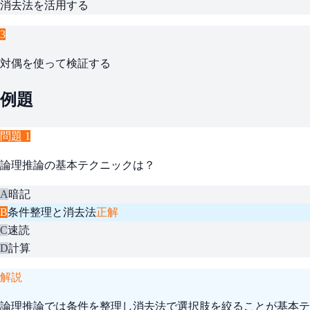
消去法を活用する
3
対偶を使って検証する
例題
問題
1
論理推論の基本テクニックは？
A
暗記
B
条件整理と消去法
正解
C
速読
D
計算
解説
論理推論では条件を整理し消去法で選択肢を絞ることが基本テ