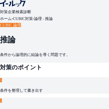
対策
企業検索
診断
ホーム
›
CUBIC対策
›
論理 -
推論
CUBIC 論理
推論
条件から論理的に結論を導く問題です。
対策のポイント
1
条件を整理して書き出す
2