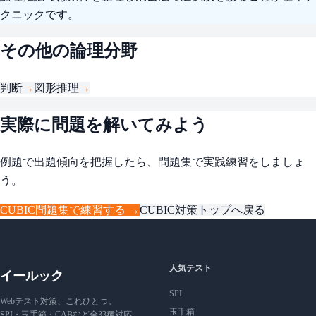
クニックです。
その他の論理分野
判断
→
図形推理
→
実際に問題を解いてみよう
例題で出題傾向を把握したら、問題集で実践練習をしましょ
う。
CUBIC問題集で練習する →
CUBIC対策トップへ戻る
人気テスト
イールック
SPI
Webテスト対策、これひとつ。
玉手箱
SPI・玉手箱・CABなど全33種対応。