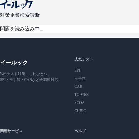
対策
企業検索
診断
問題を読み込み中...
人気テスト
イールック
SPI
Webテスト対策、これひとつ。
玉手箱
SPI・玉手箱・CABなど全33種対応。
CAB
TG-WEB
SCOA
CUBIC
関連サービス
ヘルプ