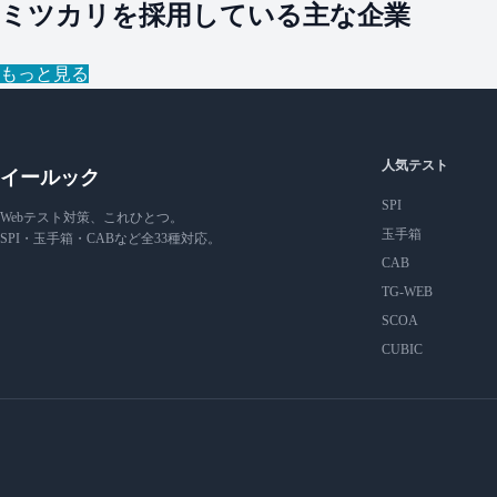
ミツカリを採用している主な企業
もっと見る
人気テスト
イールック
SPI
Webテスト対策、これひとつ。
玉手箱
SPI・玉手箱・CABなど全33種対応。
CAB
TG-WEB
SCOA
CUBIC