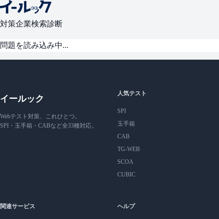
対策
企業検索
診断
問題を読み込み中...
人気テスト
イールック
SPI
Webテスト対策、これひとつ。
玉手箱
SPI・玉手箱・CABなど全33種対応。
CAB
TG-WEB
SCOA
CUBIC
関連サービス
ヘルプ