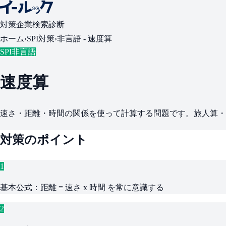
対策
企業検索
診断
ホーム
›
SPI対策
›
非言語 -
速度算
SPI非言語
速度算
速さ・距離・時間の関係を使って計算する問題です。旅人算・
対策のポイント
1
基本公式：距離 = 速さ x 時間 を常に意識する
2