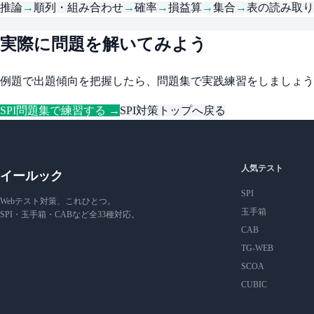
推論
→
順列・組み合わせ
→
確率
→
損益算
→
集合
→
表の読み取り
実際に問題を解いてみよう
例題で出題傾向を把握したら、問題集で実践練習をしましょう
SPI問題集で練習する →
SPI対策トップへ戻る
人気テスト
イールック
SPI
Webテスト対策、これひとつ。
玉手箱
SPI・玉手箱・CABなど全33種対応。
CAB
TG-WEB
SCOA
CUBIC