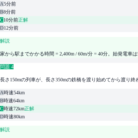
A
5分前
B
8分前
C
10分前
正解
D
12分前
解説
家から駅までかかる時間 = 2,400m / 60m/分 = 40分。
問題
4
長さ150mの列車が、長さ350mの鉄橋を渡り始めてから渡り
A
時速54km
B
時速64km
C
時速72km
正解
D
時速80km
解説