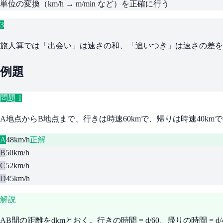
単位の変換（km/h → m/min など）を正確に行う
3
旅人算では「出会い」は速さの和、「追いつき」は速さの差を
例題
問題
1
A地点からB地点まで、行きは時速60kmで、帰りは時速40k
A
48km/h
正解
B
50km/h
C
52km/h
D
45km/h
解説
AB間の距離をdkmとおく。行きの時間 = d/60、帰りの時間 = d/40。往復の合計距離 