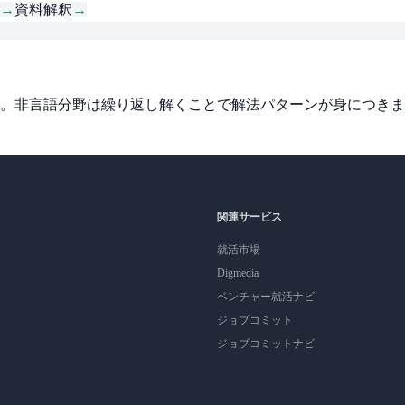
→
資料解釈
→
。非言語分野は繰り返し解くことで解法パターンが身につきま
関連サービス
就活市場
Digmedia
ベンチャー就活ナビ
ジョブコミット
ジョブコミットナビ