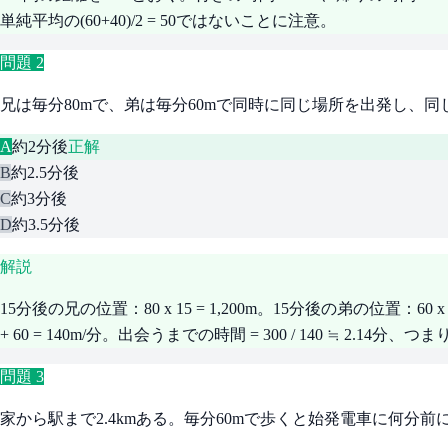
単純平均の(60+40)/2 = 50ではないことに注意。
問題
2
兄は毎分80mで、弟は毎分60mで同時に同じ場所を出発し、
A
約2分後
正解
B
約2.5分後
C
約3分後
D
約3.5分後
解説
15分後の兄の位置：80 x 15 = 1,200m。15分後の弟の位置：60
+ 60 = 140m/分。出会うまでの時間 = 300 / 140 ≒ 2.14分、
問題
3
家から駅まで2.4kmある。毎分60mで歩くと始発電車に何分