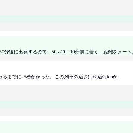
始発電車は50分後に出発するので、50 - 40 = 10分前に着く。距
終わるまでに25秒かかった。この列車の速さは時速何kmか。