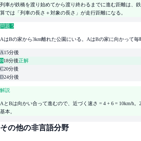
列車が鉄橋を渡り始めてから渡り終わるまでに進む距離は、鉄橋の長さ＋列車の長さ =
算では「列車の長さ＋対象の長さ」が走行距離になる。
問題
5
AはBの家から3km離れた公園にいる。AはBの家に向かって毎
A
15分後
B
18分後
正解
C
20分後
D
24分後
解説
AとBは向かい合って進むので、近づく速さ = 4 + 6 = 10km/
基本。
その他の非言語分野