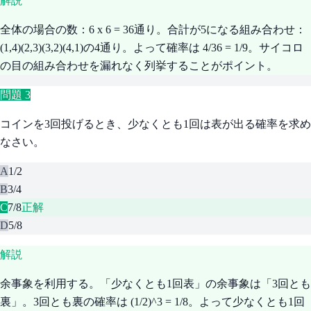
解説
全体の場合の数：6 x 6 = 36通り。合計が5になる組み合わせ：
(1,4)(2,3)(3,2)(4,1)の4通り。よって確率は 4/36 = 1/9。サイコロ
の目の組み合わせを漏れなく列挙することがポイント。
問題
3
コインを3回投げるとき、少なくとも1回は表が出る確率を求め
なさい。
A
1/2
B
3/4
C
7/8
正解
D
5/8
解説
余事象を利用する。「少なくとも1回表」の余事象は「3回とも
裏」。3回とも裏の確率は (1/2)^3 = 1/8。よって少なくとも1回