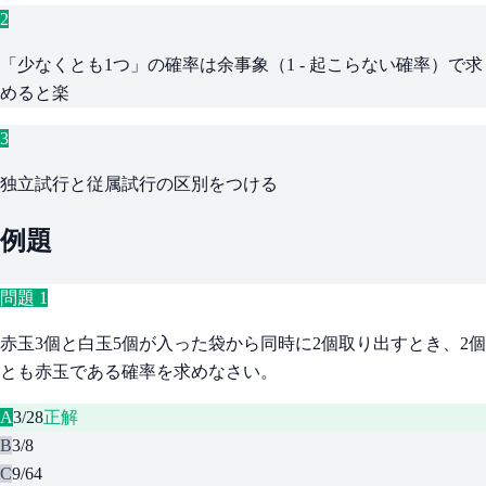
2
「少なくとも1つ」の確率は余事象（1 - 起こらない確率）で求
めると楽
3
独立試行と従属試行の区別をつける
例題
問題
1
赤玉3個と白玉5個が入った袋から同時に2個取り出すとき、2個
とも赤玉である確率を求めなさい。
A
3/28
正解
B
3/8
C
9/64