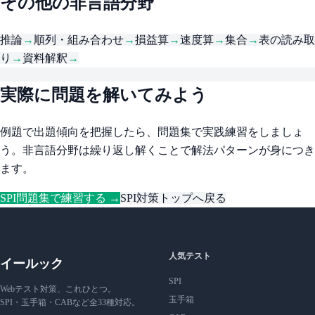
その他の非言語分野
推論
→
順列・組み合わせ
→
損益算
→
速度算
→
集合
→
表の読み取
り
→
資料解釈
→
実際に問題を解いてみよう
例題で出題傾向を把握したら、問題集で実践練習をしましょ
う。非言語分野は繰り返し解くことで解法パターンが身につき
ます。
SPI問題集で練習する →
SPI対策トップへ戻る
人気テスト
イールック
SPI
Webテスト対策、これひとつ。
玉手箱
SPI・玉手箱・CABなど全33種対応。