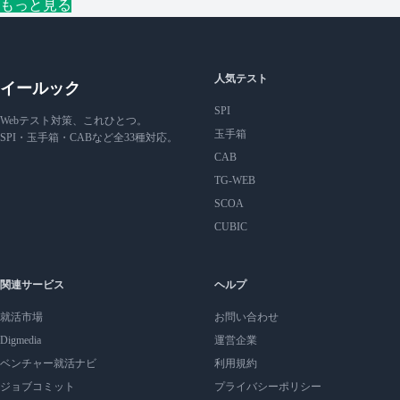
もっと見る
人気テスト
イールック
SPI
Webテスト対策、これひとつ。
玉手箱
SPI・玉手箱・CABなど全33種対応。
CAB
TG-WEB
SCOA
CUBIC
関連サービス
ヘルプ
就活市場
お問い合わせ
Digmedia
運営企業
ベンチャー就活ナビ
利用規約
ジョブコミット
プライバシーポリシー