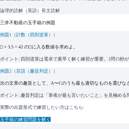
論理的読解（英語）
長文読解
三井不動産
の
玉手箱
の例題
例題
1
（
計数（四則逆算）
）
□ × 3.5 = 42 の□に入る数値を求めよ。
ポイント:
四則逆算は電卓で素早く解く練習が重要。1問15秒
例題
2
（
言語（趣旨判定）
）
次の文章の趣旨として、A〜Cのうち最も適切なものを選びな
ポイント:
趣旨判定は「筆者が最も言いたいこと」を見極める
実際の出題形式で練習したい方はこちら:
玉手箱
の練習問題を解く