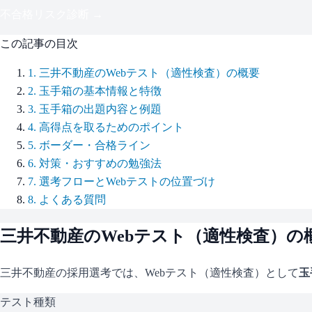
不合格リスク診断 →
この記事の目次
1
.
三井不動産のWebテスト（適性検査）の概要
2
.
玉手箱の基本情報と特徴
3
.
玉手箱の出題内容と例題
4
.
高得点を取るためのポイント
5
.
ボーダー・合格ライン
6
.
対策・おすすめの勉強法
7
.
選考フローとWebテストの位置づけ
8
.
よくある質問
三井不動産
のWebテスト（適性検査）の
三井不動産
の採用選考では、Webテスト（適性検査）として
玉
テスト種類