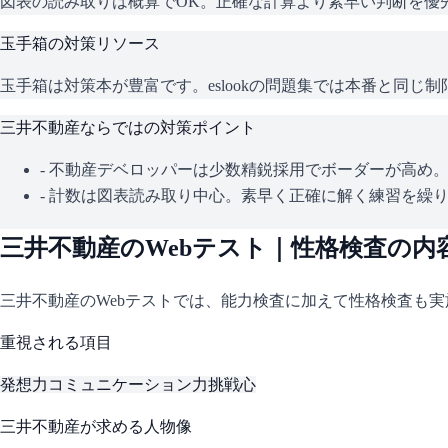
図表の読み取りは概算でOK。正確な計算より素早い判断を優
玉手箱
の対策リソース
玉手箱は対策本が豊富です。eslookの問題集では本番と同
三井不動産
ならではの対策ポイント
-
不動産デベロッパーは少数精鋭採用でボーダーが高め
-
計数は図表読み取り中心。素早く正確に解く練習を繰
三井不動産
のWebテスト｜性格検査の内
三井不動産
のWebテストでは、能力検査に加えて性格検査も
重視される項目
発想力
コミュニケーション力
挑戦心
三井不動産
が求める人物像