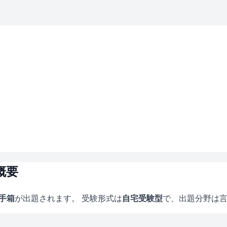
概要
手箱
が出題されます。 受験形式は
自宅受験型
で、
出題分野は