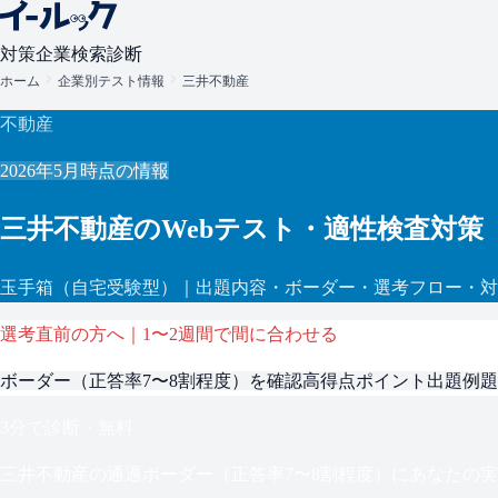
対策
企業検索
診断
ホーム
企業別テスト情報
三井不動産
不動産
2026年5月
時点の情報
三井不動産
のWebテスト・適性検査対策
玉手箱
（自宅受験型）
｜出題内容・ボーダー・選考フロー・対
選考直前の方へ｜1〜2週間で間に合わせる
ボーダー（
正答率7〜8割程度
）を確認
高得点ポイント
出題例題
3分で診断・無料
三井不動産
の通過ボーダー（
正答率7〜8割程度
）にあなたの実