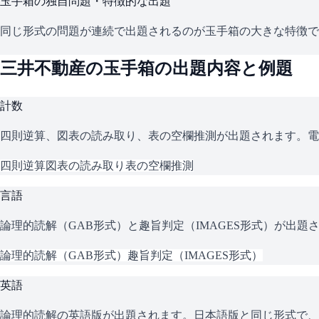
玉手箱
の独自問題・特徴的な出題
同じ形式の問題が連続で出題されるのが玉手箱の大きな特徴で
三井不動産
の
玉手箱
の出題内容と例題
計数
四則逆算、図表の読み取り、表の空欄推測が出題されます。電
四則逆算
図表の読み取り
表の空欄推測
言語
論理的読解（GAB形式）と趣旨判定（IMAGES形式）が出
論理的読解（GAB形式）
趣旨判定（IMAGES形式）
英語
論理的読解の英語版が出題されます。日本語版と同じ形式で、