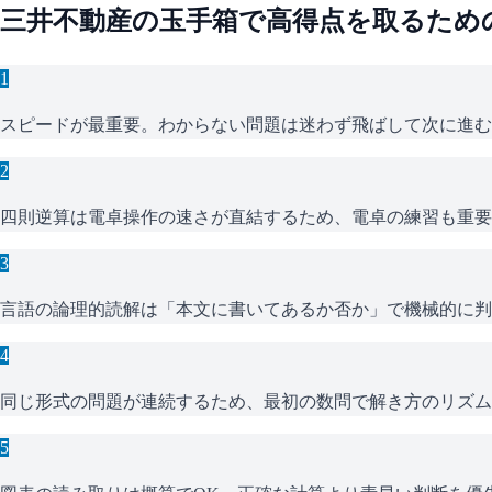
三井不動産
の
玉手箱
で高得点を取るため
1
スピードが最重要。わからない問題は迷わず飛ばして次に進む
2
四則逆算は電卓操作の速さが直結するため、電卓の練習も重要
3
言語の論理的読解は「本文に書いてあるか否か」で機械的に判
4
同じ形式の問題が連続するため、最初の数問で解き方のリズム
5