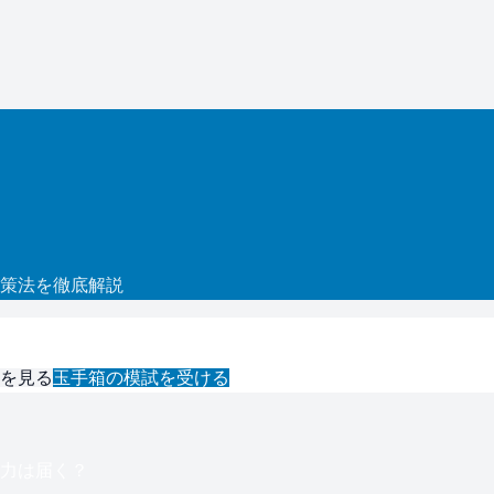
策法を徹底解説
を見る
玉手箱
の模試を受ける
力は届く？