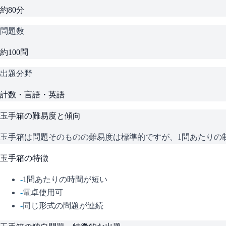
約80分
問題数
約100問
出題分野
計数・言語・英語
玉手箱
の難易度と傾向
玉手箱は問題そのものの難易度は標準的ですが、1問あたりの
玉手箱
の特徴
-
1問あたりの時間が短い
-
電卓使用可
-
同じ形式の問題が連続