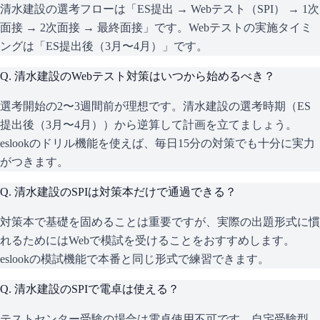
清水建設の選考フローは「ES提出 → Webテスト（SPI） → 1次
面接 → 2次面接 → 最終面接」です。Webテストの実施タイミ
ングは「ES提出後（3月〜4月）」です。
Q.
清水建設のWebテスト対策はいつから始めるべき？
選考開始の2〜3週間前が理想です。清水建設の選考時期（ES
提出後（3月〜4月））から逆算して計画を立てましょう。
eslookのドリル機能を使えば、毎日15分の対策でも十分に実力
がつきます。
Q.
清水建設のSPIは対策本だけで通過できる？
対策本で基礎を固めることは重要ですが、実際の出題形式に慣
れるためにはWebで模試を受けることをおすすめします。
eslookの模試機能で本番と同じ形式で練習できます。
Q.
清水建設のSPIで電卓は使える？
テストセンター受験の場合は電卓使用不可です。自宅受験型