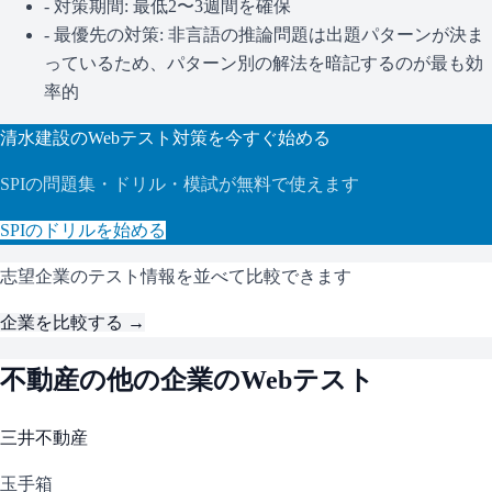
- 対策期間: 最低2〜3週間を確保
- 最優先の対策:
非言語の推論問題は出題パターンが決ま
っているため、パターン別の解法を暗記するのが最も効
率的
清水建設
のWebテスト対策を今すぐ始める
SPI
の問題集・ドリル・模試が無料で使えます
SPI
のドリルを始める
志望企業のテスト情報を並べて比較できます
企業を比較する →
不動産
の他の企業のWebテスト
三井不動産
玉手箱