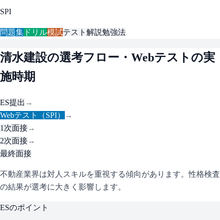
SPI
問題集
ドリル
模試
テスト解説
勉強法
清水建設
の選考フロー・Webテストの実
施時期
ES提出
→
Webテスト（SPI）
→
1次面接
→
2次面接
→
最終面接
不動産業界は対人スキルを重視する傾向があります。性格検査
の結果が選考に大きく影響します。
ESのポイント