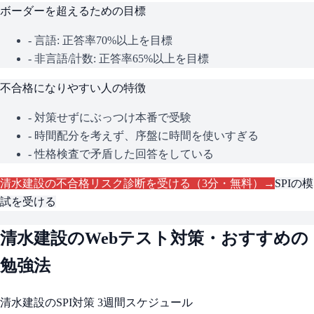
ボーダーを超えるための目標
- 言語: 正答率70%以上を目標
- 非言語/計数: 正答率65%以上を目標
不合格になりやすい人の特徴
- 対策せずにぶっつけ本番で受験
- 時間配分を考えず、序盤に時間を使いすぎる
- 性格検査で矛盾した回答をしている
清水建設
の不合格リスク診断を受ける（3分・無料）→
SPI
の模
試を受ける
清水建設
のWebテスト対策・おすすめの
勉強法
清水建設
の
SPI
対策 3週間スケジュール