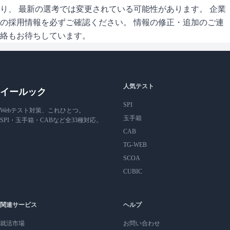
り、 最新の選考では変更されている可能性があります。 企業
の採用情報を必ずご確認ください。 情報の修正・追加のご連
絡もお待ちしています。
人気テスト
イールック
SPI
Webテスト対策、これひとつ。
玉手箱
SPI・玉手箱・CABなど全33種対応。
CAB
TG-WEB
SCOA
CUBIC
関連サービス
ヘルプ
就活市場
お問い合わせ