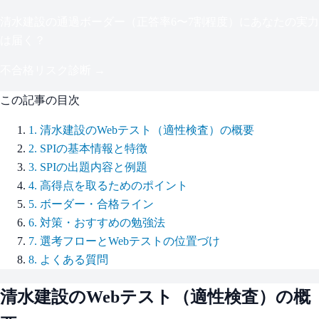
清水建設
の通過ボーダー（
正答率6〜7割程度
）にあなたの実力
は届く？
不合格リスク診断 →
この記事の目次
1
.
清水建設のWebテスト（適性検査）の概要
2
.
SPIの基本情報と特徴
3
.
SPIの出題内容と例題
4
.
高得点を取るためのポイント
5
.
ボーダー・合格ライン
6
.
対策・おすすめの勉強法
7
.
選考フローとWebテストの位置づけ
8
.
よくある質問
清水建設
のWebテスト（適性検査）の概