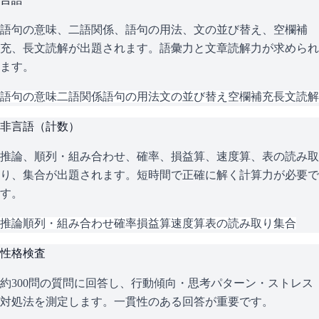
語句の意味、二語関係、語句の用法、文の並び替え、空欄補
充、長文読解が出題されます。語彙力と文章読解力が求められ
ます。
語句の意味
二語関係
語句の用法
文の並び替え
空欄補充
長文読解
非言語（計数）
推論、順列・組み合わせ、確率、損益算、速度算、表の読み取
り、集合が出題されます。短時間で正確に解く計算力が必要で
す。
推論
順列・組み合わせ
確率
損益算
速度算
表の読み取り
集合
性格検査
約300問の質問に回答し、行動傾向・思考パターン・ストレス
対処法を測定します。一貫性のある回答が重要です。