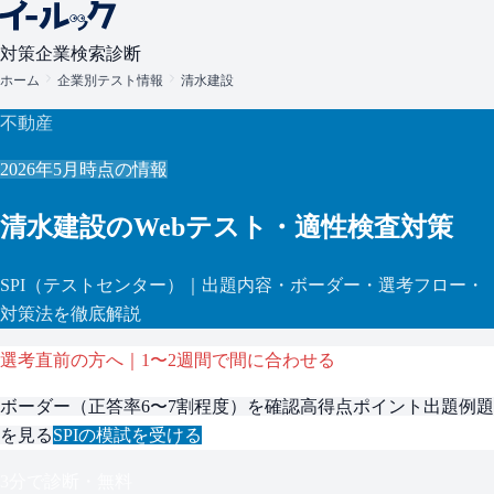
対策
企業検索
診断
ホーム
企業別テスト情報
清水建設
不動産
2026年5月
時点の情報
清水建設
のWebテスト・適性検査対策
SPI
（テストセンター）
｜出題内容・ボーダー・選考フロー・
対策法を徹底解説
選考直前の方へ｜1〜2週間で間に合わせる
ボーダー（
正答率6〜7割程度
）を確認
高得点ポイント
出題例題
を見る
SPI
の模試を受ける
3分で診断・無料