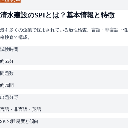
信頼度: 中
清水建設
の
SPI
とは？基本情報と特徴
最も多くの企業で採用されている適性検査。言語・非言語・性
格検査で構成。
試験時間
約65分
問題数
約70問
出題分野
言語・非言語・英語
SPI
の難易度と傾向