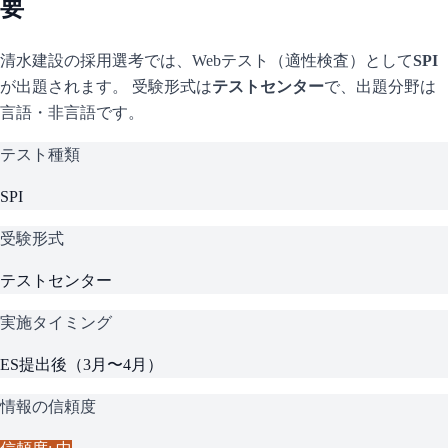
要
清水建設
の採用選考では、Webテスト（適性検査）として
SPI
が出題されます。 受験形式は
テストセンター
で、
出題分野は
言語・非言語です。
テスト種類
SPI
受験形式
テストセンター
実施タイミング
ES提出後（3月〜4月）
情報の信頼度