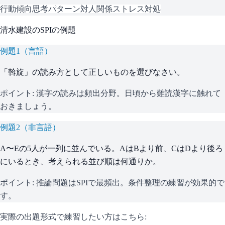
行動傾向
思考パターン
対人関係
ストレス対処
清水建設
の
SPI
の例題
例題
1
（
言語
）
「斡旋」の読み方として正しいものを選びなさい。
ポイント:
漢字の読みは頻出分野。日頃から難読漢字に触れて
おきましょう。
例題
2
（
非言語
）
A〜Eの5人が一列に並んでいる。AはBより前、CはDより後ろ
にいるとき、考えられる並び順は何通りか。
ポイント:
推論問題はSPIで最頻出。条件整理の練習が効果的で
す。
実際の出題形式で練習したい方はこちら: