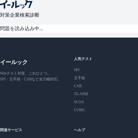
対策
企業検索
診断
問題を読み込み中...
人気テスト
イールック
SPI
Webテスト対策、これひとつ。
玉手箱
SPI・玉手箱・CABなど全33種対応。
CAB
TG-WEB
SCOA
CUBIC
関連サービス
ヘルプ