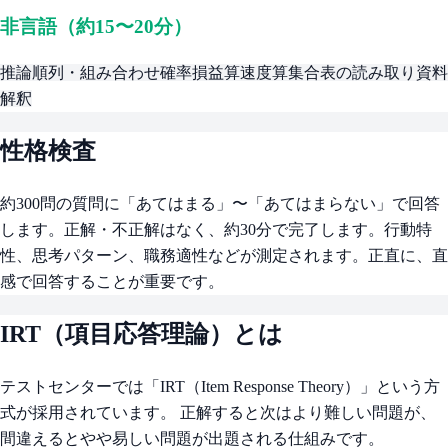
非言語（約15〜20分）
推論
順列・組み合わせ
確率
損益算
速度算
集合
表の読み取り
資料
解釈
性格検査
約300問の質問に「あてはまる」〜「あてはまらない」で回答
します。正解・不正解はなく、約30分で完了します。行動特
性、思考パターン、職務適性などが測定されます。正直に、直
感で回答することが重要です。
IRT（項目応答理論）とは
テストセンターでは「IRT（Item Response Theory）」という方
式が採用されています。 正解すると次はより難しい問題が、
間違えるとやや易しい問題が出題される仕組みです。