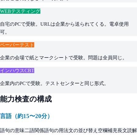
WEBテスティング
自宅のPCで受験。URLは企業から送られてくる。電卓使用
可。
ペーパーテスト
企業の会場で紙とマークシートで受験。問題は全員同じ。
インハウスCBT
企業内のPCで受験。テストセンターと同じ形式。
能力検査の構成
言語（約15〜20分）
語句の意味
二語関係
語句の用法
文の並び替え
空欄補充
長文読解