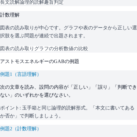
長文読解
論理的読解
趣旨判定
計数理解
図表の読み取りが中心です。グラフや表のデータから正しい選
択肢を選ぶ問題が連続で出題されます。
図表の読み取り
グラフの分析
数値の比較
アストモスエネルギー
の
GAB
の例題
例題
1
（
言語理解
）
次の文章を読み、設問の内容が「正しい」「誤り」「判断でき
ない」のいずれかを選びなさい。
ポイント:
玉手箱と同じ論理的読解形式。「本文に書いてある
か否か」で判断しましょう。
例題
2
（
計数理解
）