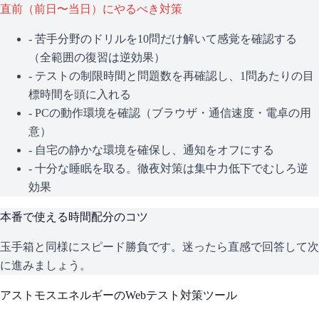
直前（前日〜当日）にやるべき対策
- 苦手分野のドリルを10問だけ解いて感覚を確認する
（全範囲の復習は逆効果）
- テストの制限時間と問題数を再確認し、1問あたりの目
標時間を頭に入れる
- PCの動作環境を確認（ブラウザ・通信速度・電卓の用
意）
- 自宅の静かな環境を確保し、通知をオフにする
- 十分な睡眠を取る。徹夜対策は集中力低下でむしろ逆
効果
本番で使える時間配分のコツ
玉手箱と同様にスピード勝負です。迷ったら直感で回答して次
に進みましょう。
アストモスエネルギー
のWebテスト対策ツール