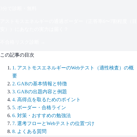
3分で診断・無料
アストモスエネルギー
の通過ボーダー（
正答率6〜7割程度（目
安）
）にあなたの実力は届く？
不合格リスク診断 →
この記事の目次
1
.
アストモスエネルギーのWebテスト（適性検査）の概
要
2
.
GABの基本情報と特徴
3
.
GABの出題内容と例題
4
.
高得点を取るためのポイント
5
.
ボーダー・合格ライン
6
.
対策・おすすめの勉強法
7
.
選考フローとWebテストの位置づけ
8
.
よくある質問