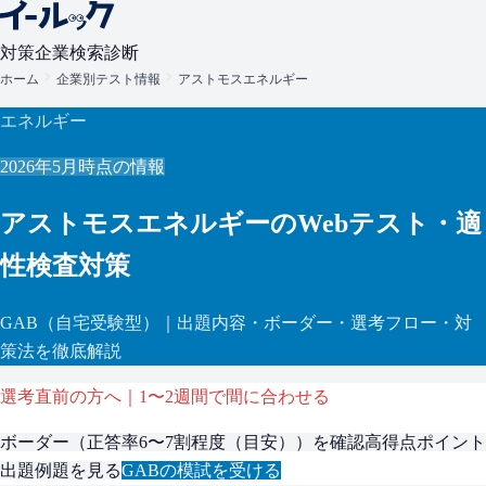
対策
企業検索
診断
ホーム
企業別テスト情報
アストモスエネルギー
エネルギー
2026年5月
時点の情報
アストモスエネルギー
のWebテスト・適
性検査対策
GAB
（自宅受験型）
｜出題内容・ボーダー・選考フロー・対
策法を徹底解説
選考直前の方へ｜1〜2週間で間に合わせる
ボーダー（
正答率6〜7割程度（目安）
）を確認
高得点ポイント
出題例題を見る
GAB
の模試を受ける