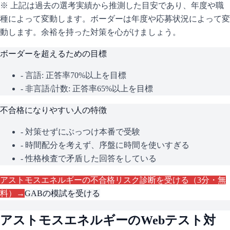
※ 上記は過去の選考実績から推測した目安であり、年度や職
種によって変動します。
ボーダーは年度や応募状況によって変
動します。余裕を持った対策を心がけましょう。
ボーダーを超えるための目標
- 言語: 正答率70%以上を目標
- 非言語/計数: 正答率65%以上を目標
不合格になりやすい人の特徴
- 対策せずにぶっつけ本番で受験
- 時間配分を考えず、序盤に時間を使いすぎる
- 性格検査で矛盾した回答をしている
アストモスエネルギー
の不合格リスク診断を受ける（3分・無
料）→
GAB
の模試を受ける
アストモスエネルギー
のWebテスト対