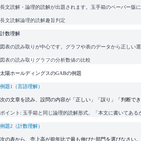
長文読解・論理的読解が出題されます。玉手箱のペーパー版に
長文読解
論理的読解
趣旨判定
計数理解
図表の読み取りが中心です。グラフや表のデータから正しい選
図表の読み取り
グラフの分析
数値の比較
太陽ホールディングス
の
GAB
の例題
例題
1
（
言語理解
）
次の文章を読み、設問の内容が「正しい」「誤り」「判断でき
ポイント:
玉手箱と同じ論理的読解形式。「本文に書いてある
例題
2
（
計数理解
）
次の表から、売上高が前年比で最も伸びた部門を選びなさい。