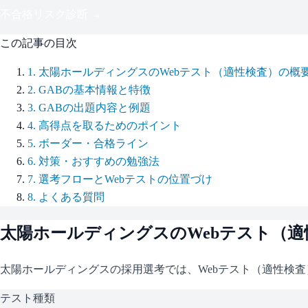
不合格リスク診断 →
この記事の目次
1
.
太陽ホールディングスのWebテスト（適性検査）の概
2
.
GABの基本情報と特徴
3
.
GABの出題内容と例題
4
.
高得点を取るためのポイント
5
.
ボーダー・合格ライン
6
.
対策・おすすめの勉強法
7
.
選考フローとWebテストの位置づけ
8
.
よくある質問
太陽ホールディングス
のWebテスト（
太陽ホールディングス
の採用選考では、Webテスト（適性検
テスト種類