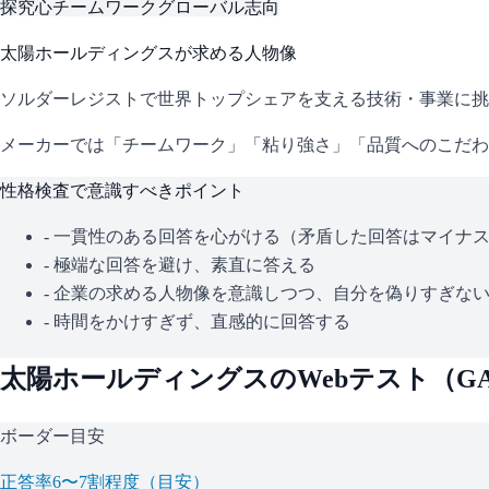
探究心
チームワーク
グローバル志向
太陽ホールディングス
が求める人物像
ソルダーレジストで世界トップシェアを支える技術・事業に挑
メーカーでは「チームワーク」「粘り強さ」「品質へのこだわ
性格検査で意識すべきポイント
- 一貫性のある回答を心がける（矛盾した回答はマイナ
- 極端な回答を避け、素直に答える
- 企業の求める人物像を意識しつつ、自分を偽りすぎな
- 時間をかけすぎず、直感的に回答する
太陽ホールディングス
のWebテスト（
G
ボーダー目安
正答率6〜7割程度（目安）