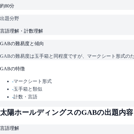
約80分
出題分野
言語理解・計数理解
GAB
の難易度と傾向
GABの難易度は玉手箱と同程度ですが、マークシート形式の
GAB
の特徴
-
マークシート形式
-
玉手箱と類似
-
計数・言語
太陽ホールディングス
の
GAB
の出題内容
言語理解