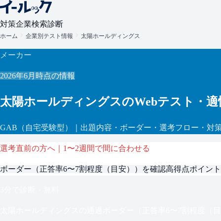
対策
企業検索
診断
ホーム
企業別テスト情報
太陽ホールディングス
メーカー
2026年6月
時点の情報
太陽ホールディングス
のWebテスト・
GAB
（自宅受験型）
｜出題内容・ボーダー・選考フロー・対
選考直前の方へ｜1〜2週間で間に合わせる
ボーダー（
正答率6〜7割程度（目安）
）を確認
高得点ポイント
3分で診断・無料
太陽ホールディングス
の通過ボーダー（
正答率6〜7割程度（