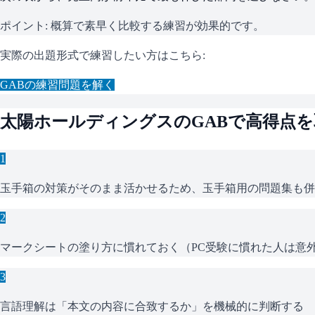
ポイント:
概算で素早く比較する練習が効果的です。
実際の出題形式で練習したい方はこちら:
GAB
の練習問題を解く
太陽ホールディングス
の
GAB
で高得点を
1
玉手箱の対策がそのまま活かせるため、玉手箱用の問題集も併
2
マークシートの塗り方に慣れておく（PC受験に慣れた人は意
3
言語理解は「本文の内容に合致するか」を機械的に判断する