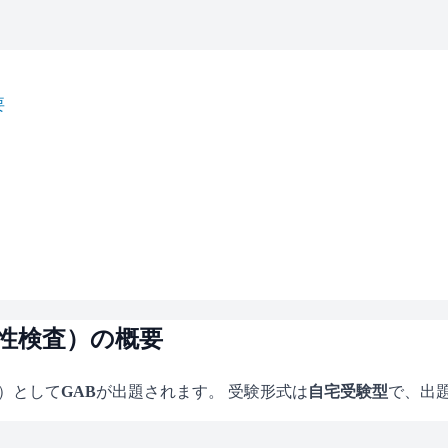
要
適性検査）の概要
査）として
GAB
が出題されます。 受験形式は
自宅受験型
で、
出