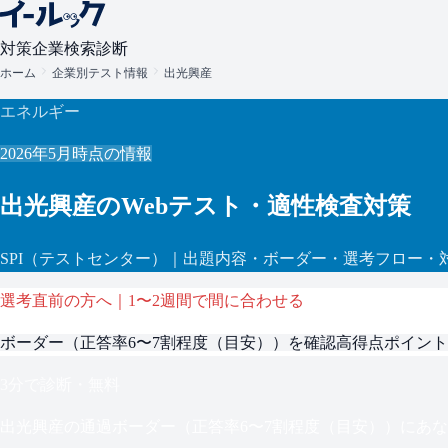
対策
企業検索
診断
ホーム
企業別テスト情報
出光興産
エネルギー
2026年5月
時点の情報
出光興産
のWebテスト・適性検査対策
SPI
（テストセンター）
｜出題内容・ボーダー・選考フロー・
選考直前の方へ｜1〜2週間で間に合わせる
ボーダー（
正答率6〜7割程度（目安）
）を確認
高得点ポイント
3分で診断・無料
出光興産
の通過ボーダー（
正答率6〜7割程度（目安）
）にあな