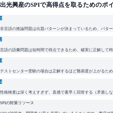
出光興産
の
SPI
で高得点を取るためのポ
1
非言語の推論問題は出題パターンが決まっているため、パター
2
言語の語彙問題は短時間で得点できるため、確実に正解して時
3
テストセンター受験の場合は正解するほど難易度が上がるため
4
性格検査は深く考えすぎず、直感で素早く回答する（矛盾しな
SPI
の対策リソース