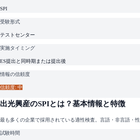
SPI
受験形式
テストセンター
実施タイミング
ES提出と同時期または提出後
情報の信頼度
信頼度: 中
出光興産
の
SPI
とは？基本情報と特徴
最も多くの企業で採用されている適性検査。言語・非言語・性
試験時間