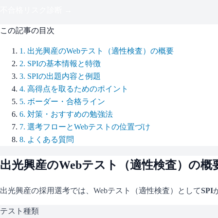
不合格リスク診断 →
この記事の目次
1
.
出光興産のWebテスト（適性検査）の概要
2
.
SPIの基本情報と特徴
3
.
SPIの出題内容と例題
4
.
高得点を取るためのポイント
5
.
ボーダー・合格ライン
6
.
対策・おすすめの勉強法
7
.
選考フローとWebテストの位置づけ
8
.
よくある質問
出光興産
のWebテスト（適性検査）の概
出光興産
の採用選考では、Webテスト（適性検査）として
SPI
テスト種類