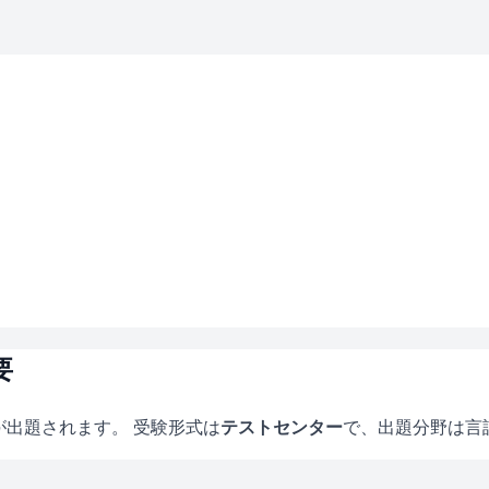
要
が出題されます。 受験形式は
テストセンター
で、
出題分野は言