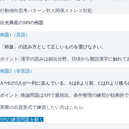
行動傾向
思考パターン
対人関係
ストレス対処
出光興産
の
SPI
の例題
例題
1
（
言語
）
「斡旋」の読み方として正しいものを選びなさい。
ポイント:
漢字の読みは頻出分野。日頃から難読漢字に触れて
例題
2
（
非言語
）
A〜Eの5人が一列に並んでいる。AはBより前、CはDより後
ポイント:
推論問題はSPIで最頻出。条件整理の練習が効果的
実際の出題形式で練習したい方はこちら:
SPI
の練習問題を解く