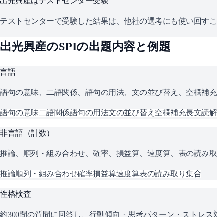
出光興産
はテストセンター受験
テストセンターで受験した結果は、他社の選考にも使い回すこ
出光興産
の
SPI
の出題内容と例題
言語
語句の意味、二語関係、語句の用法、文の並び替え、空欄補充
語句の意味
二語関係
語句の用法
文の並び替え
空欄補充
長文読解
非言語（計数）
推論、順列・組み合わせ、確率、損益算、速度算、表の読み取
推論
順列・組み合わせ
確率
損益算
速度算
表の読み取り
集合
性格検査
約300問の質問に回答し、行動傾向・思考パターン・ストレ