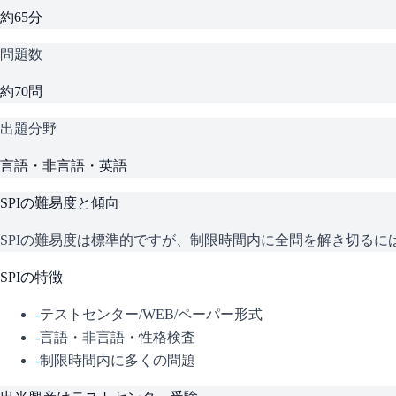
約65分
問題数
約70問
出題分野
言語・非言語・英語
SPI
の難易度と傾向
SPIの難易度は標準的ですが、制限時間内に全問を解き切る
SPI
の特徴
-
テストセンター/WEB/ペーパー形式
-
言語・非言語・性格検査
-
制限時間内に多くの問題