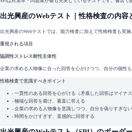
SPIは対策本・問題集が最も充実しているテストです。書店で購
出光興産
のWebテスト｜性格検査の内容
出光興産
のWebテストでは、能力検査に加えて性格検査も実
重視される項目
協調性
ストレス耐性
主体性
企業の求める人物像に合った回答を心がけつつ、自分の個性も
性格検査で意識すべきポイント
- 一貫性のある回答を心がける（矛盾した回答はマイナ
- 極端な回答を避け、素直に答える
- 企業の求める人物像を意識しつつ、自分を偽りすぎな
- 時間をかけすぎず、直感的に回答する
出光興産
のWebテスト（
SPI
）のボーダ