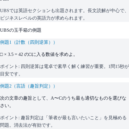
UBS
では英語セクションも出題されます。長文読解が中心で、
ビジネスレベルの英語力が求められます。
UBS
の
玉手箱
の例題
例題
1
（
計数（四則逆算）
）
□ × 3.5 = 42 の□に入る数値を求めよ。
ポイント:
四則逆算は電卓で素早く解く練習が重要。1問15秒が
目安です。
例題
2
（
言語（趣旨判定）
）
次の文章の趣旨として、A〜Cのうち最も適切なものを選びな
さい。
ポイント:
趣旨判定は「筆者が最も言いたいこと」を見極める
問題。消去法が有効です。