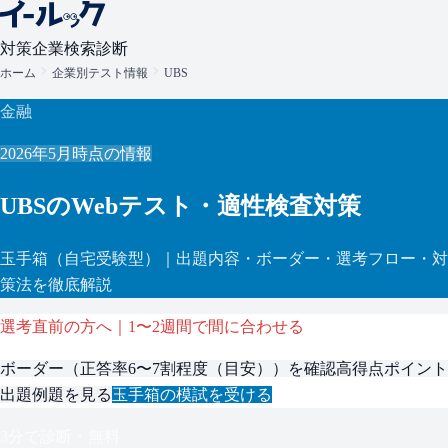
対策
企業検索
診断
ホーム
企業別テスト情報
UBS
金融
2026年5月
時点の情報
UBS
のWebテスト・適性検査対策
玉手箱
（自宅受験型）
｜出題内容・ボーダー・選考フロー・対
策法を徹底解説
選考直前の方へ｜1〜2週間で間に合わせる
ボーダー（
正答率6〜7割程度（目安）
）を確認
高得点ポイント
出題例題を見る
玉手箱
の模試を受ける
3分で診断・無料