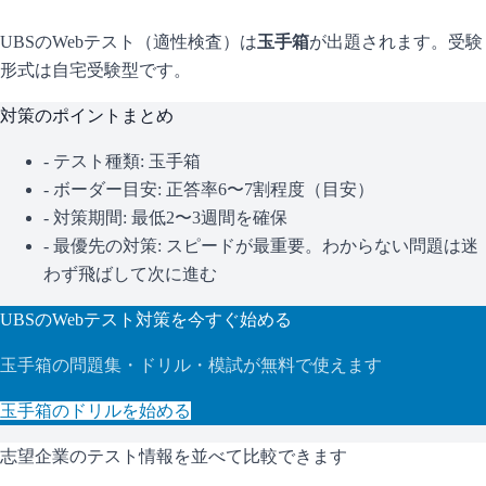
UBS
のWebテスト（適性検査）は
玉手箱
が出題されます。
受験
形式は自宅受験型です。
対策のポイントまとめ
- テスト種類:
玉手箱
- ボーダー目安:
正答率6〜7割程度（目安）
- 対策期間: 最低2〜3週間を確保
- 最優先の対策:
スピードが最重要。わからない問題は迷
わず飛ばして次に進む
UBS
のWebテスト対策を今すぐ始める
玉手箱
の問題集・ドリル・模試が無料で使えます
玉手箱
のドリルを始める
志望企業のテスト情報を並べて比較できます