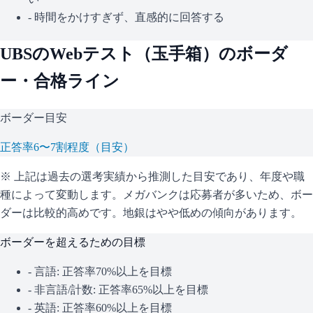
- 時間をかけすぎず、直感的に回答する
UBS
のWebテスト（
玉手箱
）のボーダ
ー・合格ライン
ボーダー目安
正答率6〜7割程度（目安）
※ 上記は過去の選考実績から推測した目安であり、年度や職
種によって変動します。
メガバンクは応募者が多いため、ボー
ダーは比較的高めです。地銀はやや低めの傾向があります。
ボーダーを超えるための目標
- 言語: 正答率70%以上を目標
- 非言語/計数: 正答率65%以上を目標
- 英語: 正答率60%以上を目標