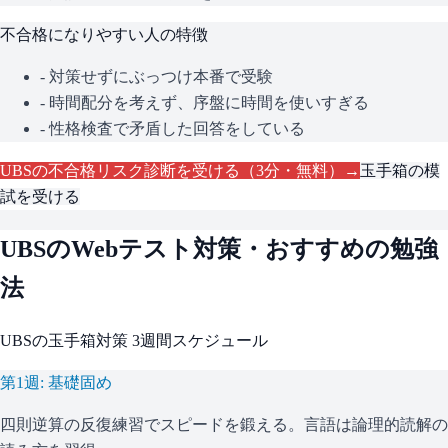
不合格になりやすい人の特徴
- 対策せずにぶっつけ本番で受験
- 時間配分を考えず、序盤に時間を使いすぎる
- 性格検査で矛盾した回答をしている
UBS
の不合格リスク診断を受ける（3分・無料）→
玉手箱
の模
試を受ける
UBS
のWebテスト対策・おすすめの勉強
法
UBS
の
玉手箱
対策 3週間スケジュール
第1週: 基礎固め
四則逆算の反復練習でスピードを鍛える。言語は論理的読解の