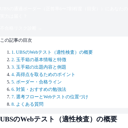
UBS
の通過ボーダー（
正答率6〜7割程度（目安）
）にあなたの
実力は届く？
不合格リスク診断 →
この記事の目次
1
.
UBSのWebテスト（適性検査）の概要
2
.
玉手箱の基本情報と特徴
3
.
玉手箱の出題内容と例題
4
.
高得点を取るためのポイント
5
.
ボーダー・合格ライン
6
.
対策・おすすめの勉強法
7
.
選考フローとWebテストの位置づけ
8
.
よくある質問
UBS
のWebテスト（適性検査）の概要