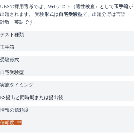
UBS
の採用選考では、Webテスト（適性検査）として
玉手箱
が
出題されます。 受験形式は
自宅受験型
で、
出題分野は言語・
計数・英語です。
テスト種類
玉手箱
受験形式
自宅受験型
実施タイミング
ES提出と同時期または提出後
情報の信頼度
信頼度: 中