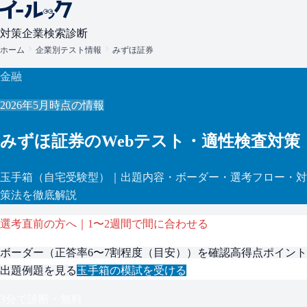
対策
企業検索
診断
ホーム
企業別テスト情報
みずほ証券
金融
2026年5月
時点の情報
みずほ証券
のWebテスト・適性検査対策
玉手箱
（自宅受験型）
｜出題内容・ボーダー・選考フロー・対
策法を徹底解説
選考直前の方へ｜1〜2週間で間に合わせる
ボーダー（
正答率6〜7割程度（目安）
）を確認
高得点ポイント
出題例題を見る
玉手箱
の模試を受ける
3分で診断・無料