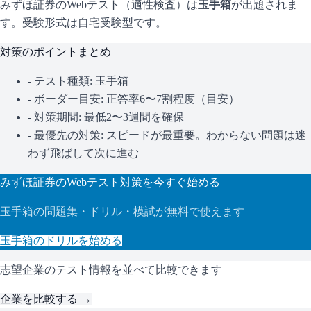
みずほ証券
のWebテスト（適性検査）は
玉手箱
が出題されま
す。
受験形式は自宅受験型です。
対策のポイントまとめ
- テスト種類:
玉手箱
- ボーダー目安:
正答率6〜7割程度（目安）
- 対策期間: 最低2〜3週間を確保
- 最優先の対策:
スピードが最重要。わからない問題は迷
わず飛ばして次に進む
みずほ証券
のWebテスト対策を今すぐ始める
玉手箱
の問題集・ドリル・模試が無料で使えます
玉手箱
のドリルを始める
志望企業のテスト情報を並べて比較できます
企業を比較する →