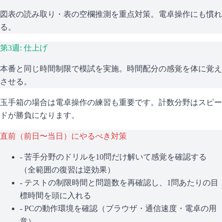
図表の読み取り・表の空欄推測を重点対策。電卓操作にも慣れ
る。
第3週: 仕上げ
本番と同じ時間制限で模試を実施。時間配分の感覚を体に覚え
させる。
玉手箱の場合は電卓操作の練習も重要です。計数分野はスピー
ドが勝負になります。
直前（前日〜当日）にやるべき対策
- 苦手分野のドリルを10問だけ解いて感覚を確認する
（全範囲の復習は逆効果）
- テストの制限時間と問題数を再確認し、1問あたりの目
標時間を頭に入れる
- PCの動作環境を確認（ブラウザ・通信速度・電卓の用
意）