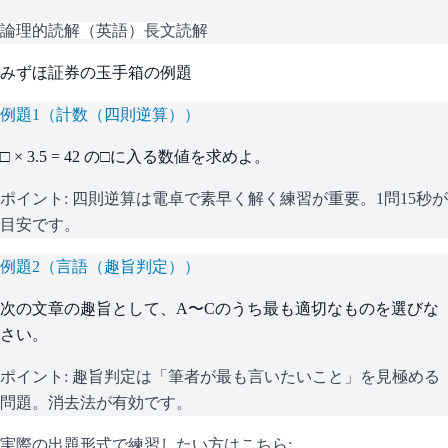
論理的読解（英語）
長文読解
みずほ証券
の
玉手箱
の例題
例題
1
（
計数（四則逆算）
）
□ × 3.5 = 42 の□に入る数値を求めよ。
ポイント:
四則逆算は電卓で素早く解く練習が重要。1問15秒が
目安です。
例題
2
（
言語（趣旨判定）
）
次の文章の趣旨として、A〜Cのうち最も適切なものを選びな
さい。
ポイント:
趣旨判定は「筆者が最も言いたいこと」を見極める
問題。消去法が有効です。
実際の出題形式で練習したい方はこちら: