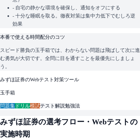
- 自宅の静かな環境を確保し、通知をオフにする
- 十分な睡眠を取る。徹夜対策は集中力低下でむしろ逆
効果
本番で使える時間配分のコツ
スピード勝負の玉手箱では、わからない問題は飛ばして次に進
む勇気が大切です。全問に目を通すことを最優先にしましょ
う。
みずほ証券
のWebテスト対策ツール
玉手箱
問題集
ドリル
模試
テスト解説
勉強法
みずほ証券
の選考フロー・Webテストの
実施時期