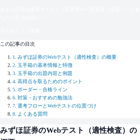
みずほ証券
の通過ボーダー（
正答率6〜7割程度（目安）
）にあ
なたの実力は届く？
不合格リスク診断 →
この記事の目次
1
.
みずほ証券のWebテスト（適性検査）の概要
2
.
玉手箱の基本情報と特徴
3
.
玉手箱の出題内容と例題
4
.
高得点を取るためのポイント
5
.
ボーダー・合格ライン
6
.
対策・おすすめの勉強法
7
.
選考フローとWebテストの位置づけ
8
.
よくある質問
みずほ証券
のWebテスト（適性検査）の