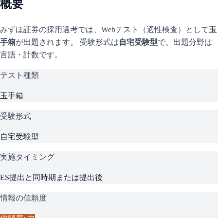
概要
みずほ証券
の採用選考では、Webテスト（適性検査）として
玉
手箱
が出題されます。 受験形式は
自宅受験型
で、
出題分野は
言語・計数です。
テスト種類
玉手箱
受験形式
自宅受験型
実施タイミング
ES提出と同時期または提出後
情報の信頼度