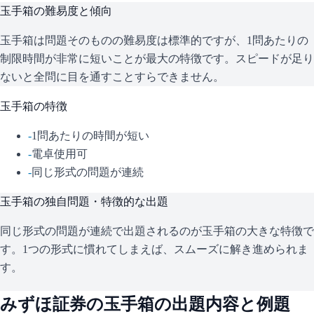
玉手箱
の難易度と傾向
玉手箱は問題そのものの難易度は標準的ですが、1問あたりの
制限時間が非常に短いことが最大の特徴です。スピードが足り
ないと全問に目を通すことすらできません。
玉手箱
の特徴
-
1問あたりの時間が短い
-
電卓使用可
-
同じ形式の問題が連続
玉手箱
の独自問題・特徴的な出題
同じ形式の問題が連続で出題されるのが玉手箱の大きな特徴で
す。1つの形式に慣れてしまえば、スムーズに解き進められま
す。
みずほ証券
の
玉手箱
の出題内容と例題