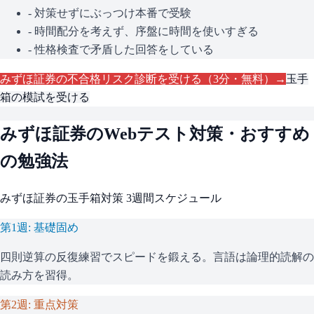
- 対策せずにぶっつけ本番で受験
- 時間配分を考えず、序盤に時間を使いすぎる
- 性格検査で矛盾した回答をしている
みずほ証券
の不合格リスク診断を受ける（3分・無料）→
玉手
箱
の模試を受ける
みずほ証券
のWebテスト対策・おすすめ
の勉強法
みずほ証券
の
玉手箱
対策 3週間スケジュール
第1週: 基礎固め
四則逆算の反復練習でスピードを鍛える。言語は論理的読解の
読み方を習得。
第2週: 重点対策