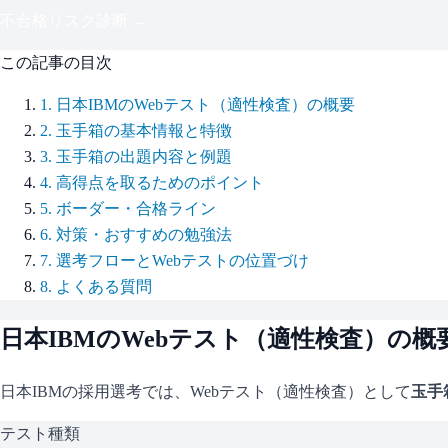
不合格リスク診断 →
この記事の目次
1
.
日本IBMのWebテスト（適性検査）の概要
2
.
玉手箱の基本情報と特徴
3
.
玉手箱の出題内容と例題
4
.
高得点を取るためのポイント
5
.
ボーダー・合格ライン
6
.
対策・おすすめの勉強法
7
.
選考フローとWebテストの位置づけ
8
.
よくある質問
日本IBM
のWebテスト（適性検査）の概
日本IBM
の採用選考では、Webテスト（適性検査）として
玉手
テスト種類