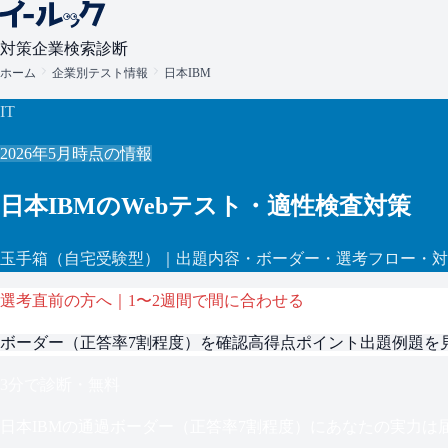
対策
企業検索
診断
ホーム
企業別テスト情報
日本IBM
IT
2026年5月
時点の情報
日本IBM
のWebテスト・適性検査対策
玉手箱
（自宅受験型）
｜出題内容・ボーダー・選考フロー・対
選考直前の方へ｜1〜2週間で間に合わせる
ボーダー（
正答率7割程度
）を確認
高得点ポイント
出題例題を
3分で診断・無料
日本IBM
の通過ボーダー（
正答率7割程度
）にあなたの実力は