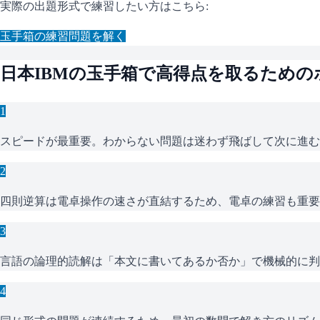
実際の出題形式で練習したい方はこちら:
玉手箱
の練習問題を解く
日本IBM
の
玉手箱
で高得点を取るための
1
スピードが最重要。わからない問題は迷わず飛ばして次に進む
2
四則逆算は電卓操作の速さが直結するため、電卓の練習も重要
3
言語の論理的読解は「本文に書いてあるか否か」で機械的に判
4