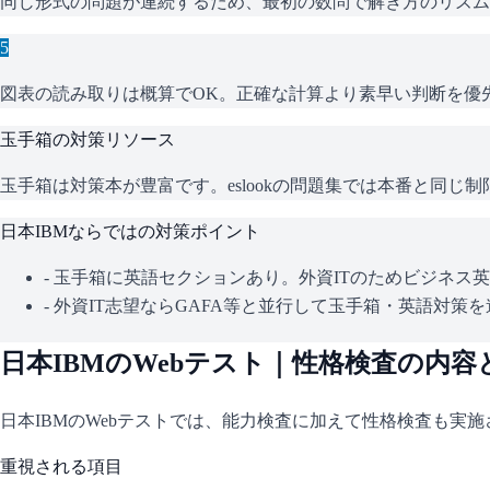
同じ形式の問題が連続するため、最初の数問で解き方のリズム
5
図表の読み取りは概算でOK。正確な計算より素早い判断を優
玉手箱
の対策リソース
玉手箱は対策本が豊富です。eslookの問題集では本番と同
日本IBM
ならではの対策ポイント
-
玉手箱に英語セクションあり。外資ITのためビジネス
-
外資IT志望ならGAFA等と並行して玉手箱・英語対策を
日本IBM
のWebテスト｜性格検査の内容
日本IBM
のWebテストでは、能力検査に加えて性格検査も実
重視される項目