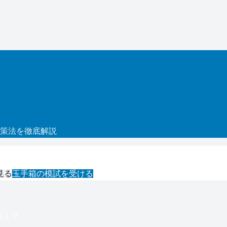
策法を徹底解説
見る
玉手箱
の模試を受ける
届く？