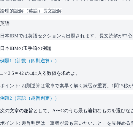
論理的読解（英語）
長文読解
英語
日本IBM
では英語セクションも出題されます。長文読解が中心
日本IBM
の
玉手箱
の例題
例題
1
（
計数（四則逆算）
）
□ × 3.5 = 42 の□に入る数値を求めよ。
ポイント:
四則逆算は電卓で素早く解く練習が重要。1問15秒
例題
2
（
言語（趣旨判定）
）
次の文章の趣旨として、A〜Cのうち最も適切なものを選びな
ポイント:
趣旨判定は「筆者が最も言いたいこと」を見極める