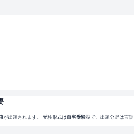
要
箱
が出題されます。 受験形式は
自宅受験型
で、
出題分野は言語