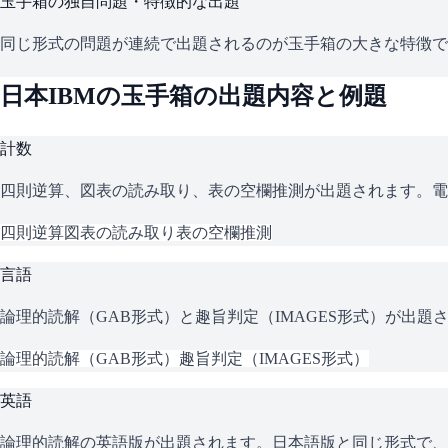
玉手箱
の独自問題・特徴的な出題
同じ形式の問題が連続で出題されるのが玉手箱の大きな特徴で
日本IBM
の
玉手箱
の出題内容と例題
計数
四則逆算、図表の読み取り、表の空欄推測が出題されます。電
四則逆算
図表の読み取り
表の空欄推測
言語
論理的読解（GAB形式）と趣旨判定（IMAGES形式）が出
論理的読解（GAB形式）
趣旨判定（IMAGES形式）
英語
論理的読解の英語版が出題されます。日本語版と同じ形式で、