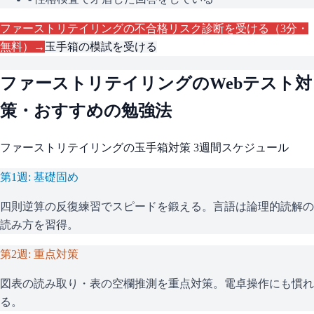
ファーストリテイリング
の不合格リスク診断を受ける（3分・
無料）→
玉手箱
の模試を受ける
ファーストリテイリング
のWebテスト対
策・おすすめの勉強法
ファーストリテイリング
の
玉手箱
対策 3週間スケジュール
第1週: 基礎固め
四則逆算の反復練習でスピードを鍛える。言語は論理的読解の
読み方を習得。
第2週: 重点対策
図表の読み取り・表の空欄推測を重点対策。電卓操作にも慣れ
る。