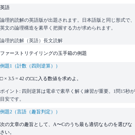
英語
論理的読解の英語版が出題されます。日本語版と同じ形式で、
英文の論理構造を素早く把握する力が求められます。
論理的読解（英語）
長文読解
ファーストリテイリング
の
玉手箱
の例題
例題
1
（
計数（四則逆算）
）
□ × 3.5 = 42 の□に入る数値を求めよ。
ポイント:
四則逆算は電卓で素早く解く練習が重要。1問15秒が
目安です。
例題
2
（
言語（趣旨判定）
）
次の文章の趣旨として、A〜Cのうち最も適切なものを選びな
さい。