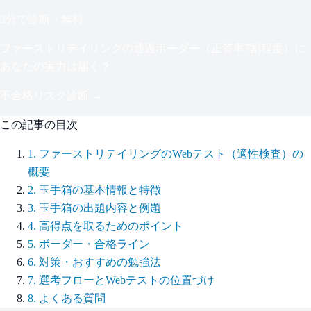
3分で診断・無料
ファーストリテイリング
の通過ボーダー（
正答率7割程度
）に
あなたの実力は届く？
不合格リスク診断 →
この記事の目次
1
.
ファーストリテイリングのWebテスト（適性検査）の
概要
2
.
玉手箱の基本情報と特徴
3
.
玉手箱の出題内容と例題
4
.
高得点を取るためのポイント
5
.
ボーダー・合格ライン
6
.
対策・おすすめの勉強法
7
.
選考フローとWebテストの位置づけ
8
.
よくある質問