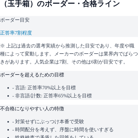
（
玉手箱
）のボーダー・合格ライン
ボーダー目安
正答率7割程度
※ 上記は過去の選考実績から推測した目安であり、年度や職
種によって変動します。
メーカーのボーダーは業界内でばらつ
きがあります。人気企業は7割、その他は6割が目安です。
ボーダーを超えるための目標
- 言語: 正答率70%以上を目標
- 非言語/計数: 正答率65%以上を目標
不合格になりやすい人の特徴
- 対策せずにぶっつけ本番で受験
- 時間配分を考えず、序盤に時間を使いすぎる
- 性格検査で矛盾した回答をしている