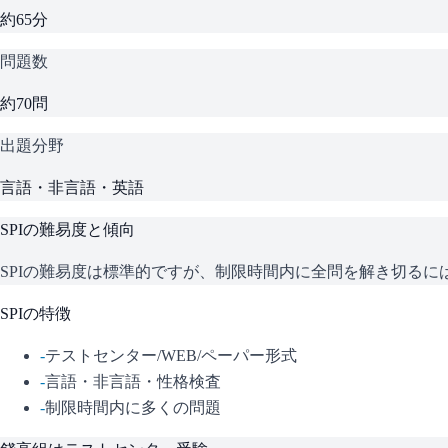
約65分
問題数
約70問
出題分野
言語・非言語・英語
SPI
の難易度と傾向
SPIの難易度は標準的ですが、制限時間内に全問を解き切る
SPI
の特徴
-
テストセンター/WEB/ペーパー形式
-
言語・非言語・性格検査
-
制限時間内に多くの問題