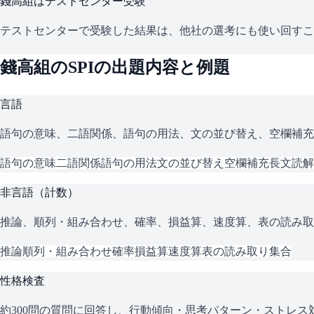
錢高組
はテストセンター受験
テストセンターで受験した結果は、他社の選考にも使い回すこ
錢高組
の
SPI
の出題内容と例題
言語
語句の意味、二語関係、語句の用法、文の並び替え、空欄補充
語句の意味
二語関係
語句の用法
文の並び替え
空欄補充
長文読解
非言語（計数）
推論、順列・組み合わせ、確率、損益算、速度算、表の読み取
推論
順列・組み合わせ
確率
損益算
速度算
表の読み取り
集合
性格検査
約300問の質問に回答し、行動傾向・思考パターン・ストレ