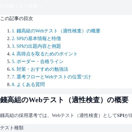
不合格リスク診断 →
この記事の目次
1
.
錢高組のWebテスト（適性検査）の概要
2
.
SPIの基本情報と特徴
3
.
SPIの出題内容と例題
4
.
高得点を取るためのポイント
5
.
ボーダー・合格ライン
6
.
対策・おすすめの勉強法
7
.
選考フローとWebテストの位置づけ
8
.
よくある質問
錢高組
のWebテスト（適性検査）の概要
錢高組
の採用選考では、Webテスト（適性検査）として
SPI
が
テスト種類