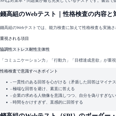
SPIは対策本・問題集が最も充実しているテストです。書店で購
錢高組
のWebテスト｜性格検査の内容と
錢高組
のWebテストでは、能力検査に加えて性格検査も実施
重視される項目
協調性
ストレス耐性
主体性
「コミュニケーション力」「行動力」「目標達成意欲」が重視
性格検査で意識すべきポイント
- 一貫性のある回答を心がける（矛盾した回答はマイナ
- 極端な回答を避け、素直に答える
- 企業の求める人物像を意識しつつ、自分を偽りすぎな
- 時間をかけすぎず、直感的に回答する
錢高組
のWebテスト（
SPI
）のボーダー