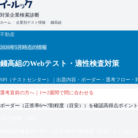
対策
企業検索
診断
ホーム
企業別テスト情報
錢高組
不動産
2026年5月
時点の情報
錢高組
のWebテスト・適性検査対策
SPI
（テストセンター）
｜出題内容・ボーダー・選考フロー・
選考直前の方へ｜1〜2週間で間に合わせる
ボーダー（
正答率6〜7割程度（目安）
）を確認
高得点ポイント
3分で診断・無料
錢高組
の通過ボーダー（
正答率6〜7割程度（目安）
）にあなた