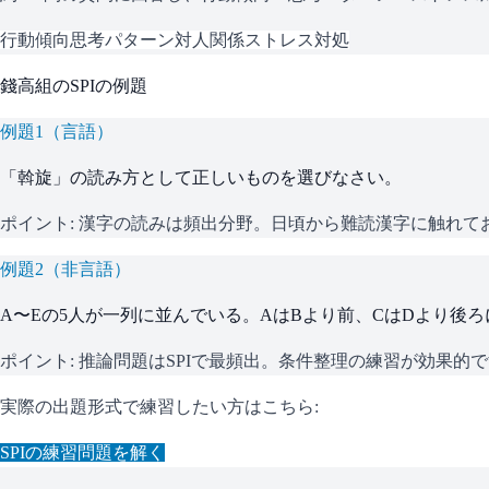
行動傾向
思考パターン
対人関係
ストレス対処
錢高組
の
SPI
の例題
例題
1
（
言語
）
「斡旋」の読み方として正しいものを選びなさい。
ポイント:
漢字の読みは頻出分野。日頃から難読漢字に触れて
例題
2
（
非言語
）
A〜Eの5人が一列に並んでいる。AはBより前、CはDより後
ポイント:
推論問題はSPIで最頻出。条件整理の練習が効果的
実際の出題形式で練習したい方はこちら:
SPI
の練習問題を解く