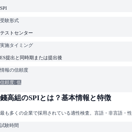
SPI
受験形式
テストセンター
実施タイミング
ES提出と同時期または提出後
情報の信頼度
信頼度: 低
錢高組
の
SPI
とは？基本情報と特徴
最も多くの企業で採用されている適性検査。言語・非言語・性
試験時間