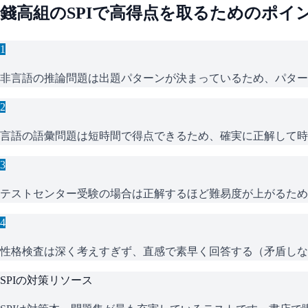
錢高組
の
SPI
で高得点を取るためのポイ
1
非言語の推論問題は出題パターンが決まっているため、パター
2
言語の語彙問題は短時間で得点できるため、確実に正解して時
3
テストセンター受験の場合は正解するほど難易度が上がるため
4
性格検査は深く考えすぎず、直感で素早く回答する（矛盾しな
SPI
の対策リソース