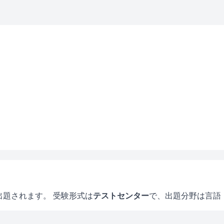
出題されます。 受験形式は
テストセンター
で、
出題分野は言語