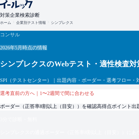
対策
企業検索
診断
ホーム
企業別テスト情報
シンプレクス
コンサル
2026年5月
時点の情報
シンプレクス
のWebテスト・適性検査対
SPI
（テストセンター）
｜出題内容・ボーダー・選考フロー・
選考直前の方へ｜1〜2週間で間に合わせる
ボーダー（
正答率8割以上（目安）
）を確認
高得点ポイント
出
3分で診断・無料
シンプレクス
の通過ボーダー（
正答率8割以上（目安）
）にあ