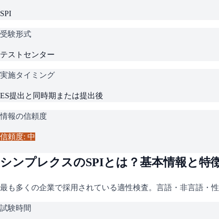
SPI
受験形式
テストセンター
実施タイミング
ES提出と同時期または提出後
情報の信頼度
信頼度: 中
シンプレクス
の
SPI
とは？基本情報と特
最も多くの企業で採用されている適性検査。言語・非言語・性
試験時間