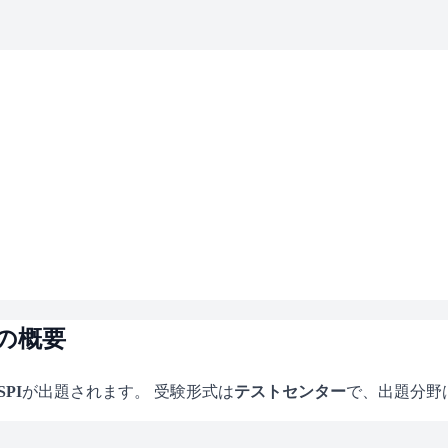
の概要
SPI
が出題されます。 受験形式は
テストセンター
で、
出題分野