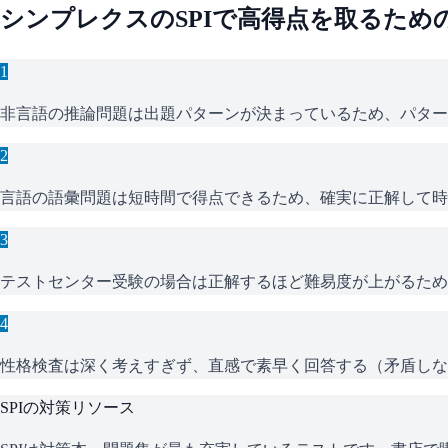
シンプレクス
の
SPI
で高得点を取るため
1
非言語の推論問題は出題パターンが決まっているため、パター
2
言語の語彙問題は短時間で得点できるため、確実に正解して時
3
テストセンター受験の場合は正解するほど難易度が上がるため
4
性格検査は深く考えすぎず、直感で素早く回答する（矛盾しな
SPI
の対策リソース