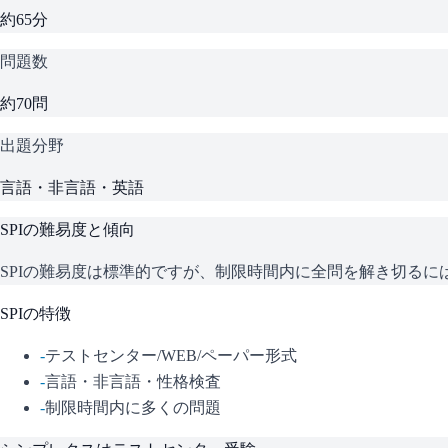
約65分
問題数
約70問
出題分野
言語・非言語・英語
SPI
の難易度と傾向
SPIの難易度は標準的ですが、制限時間内に全問を解き切る
SPI
の特徴
-
テストセンター/WEB/ペーパー形式
-
言語・非言語・性格検査
-
制限時間内に多くの問題