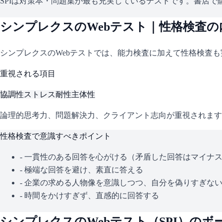
SPIは対策本・問題集が最も充実しているテストです。書店で購
シンプレクス
のWebテスト｜性格検査
シンプレクス
のWebテストでは、能力検査に加えて性格検査
重視される項目
協調性
ストレス耐性
主体性
論理的思考力、問題解決力、クライアント志向が重視されます
性格検査で意識すべきポイント
- 一貫性のある回答を心がける（矛盾した回答はマイナ
- 極端な回答を避け、素直に答える
- 企業の求める人物像を意識しつつ、自分を偽りすぎな
- 時間をかけすぎず、直感的に回答する
シンプレクス
のWebテスト（
SPI
）のボ