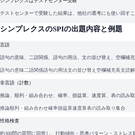
シンプレクス
はテストセンター受験
テストセンターで受験した結果は、他社の選考にも使い回すこ
シンプレクス
の
SPI
の出題内容と例題
言語
語句の意味、二語関係、語句の用法、文の並び替え、空欄補充
語句の意味
二語関係
語句の用法
文の並び替え
空欄補充
長文読解
非言語（計数）
推論、順列・組み合わせ、確率、損益算、速度算、表の読み取
推論
順列・組み合わせ
確率
損益算
速度算
表の読み取り
集合
性格検査
約300問の質問に回答し、行動傾向・思考パターン・ストレ