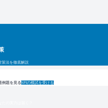
策
対策法を徹底解説
題例題を見る
SPI
の模試を受ける
なたの実力は届く？