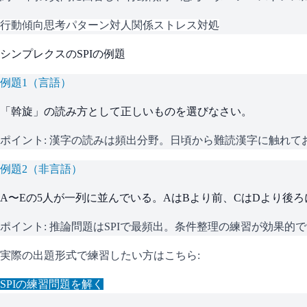
行動傾向
思考パターン
対人関係
ストレス対処
シンプレクス
の
SPI
の例題
例題
1
（
言語
）
「斡旋」の読み方として正しいものを選びなさい。
ポイント:
漢字の読みは頻出分野。日頃から難読漢字に触れて
例題
2
（
非言語
）
A〜Eの5人が一列に並んでいる。AはBより前、CはDより後
ポイント:
推論問題はSPIで最頻出。条件整理の練習が効果的
実際の出題形式で練習したい方はこちら:
SPI
の練習問題を解く