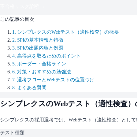
不合格リスク診断 →
この記事の目次
1
.
シンプレクスのWebテスト（適性検査）の概要
2
.
SPIの基本情報と特徴
3
.
SPIの出題内容と例題
4
.
高得点を取るためのポイント
5
.
ボーダー・合格ライン
6
.
対策・おすすめの勉強法
7
.
選考フローとWebテストの位置づけ
8
.
よくある質問
シンプレクス
のWebテスト（適性検査）
シンプレクス
の採用選考では、Webテスト（適性検査）として
テスト種類