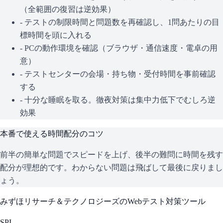
（全範囲の復習は逆効果）
- テストの制限時間と問題数を再確認し、1問あたりの目
標時間を頭に入れる
- PCの動作環境を確認（ブラウザ・通信速度・電卓の用
意）
- テストセンターの会場・持ち物・受付時間を事前確認
する
- 十分な睡眠を取る。徹夜対策は集中力低下でむしろ逆
効果
本番で使える時間配分のコツ
前半の簡単な問題でスピードを上げ、後半の難問に時間を残す
配分が理想的です。わからない問題は飛ばして最後に戻りまし
ょう。
みずほリサーチ＆テクノロジーズ
のWebテスト対策ツール
SPI