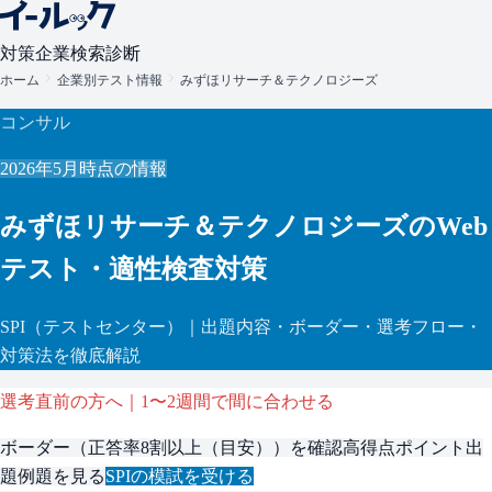
対策
企業検索
診断
ホーム
企業別テスト情報
みずほリサーチ＆テクノロジーズ
コンサル
2026年5月
時点の情報
みずほリサーチ＆テクノロジーズ
のWeb
テスト・適性検査対策
SPI
（テストセンター）
｜出題内容・ボーダー・選考フロー・
対策法を徹底解説
選考直前の方へ｜1〜2週間で間に合わせる
ボーダー（
正答率8割以上（目安）
）を確認
高得点ポイント
出
題例題を見る
SPI
の模試を受ける