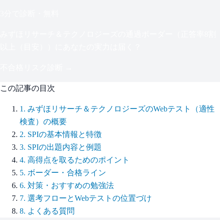
3分で診断・無料
みずほリサーチ＆テクノロジーズ
の通過ボーダー（
正答率8割
以上（目安）
）にあなたの実力は届く？
不合格リスク診断 →
この記事の目次
1
.
みずほリサーチ＆テクノロジーズのWebテスト（適性
検査）の概要
2
.
SPIの基本情報と特徴
3
.
SPIの出題内容と例題
4
.
高得点を取るためのポイント
5
.
ボーダー・合格ライン
6
.
対策・おすすめの勉強法
7
.
選考フローとWebテストの位置づけ
8
.
よくある質問