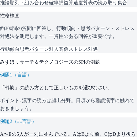
推論
順列・組み合わせ
確率
損益算
速度算
表の読み取り
集合
性格検査
約300問の質問に回答し、行動傾向・思考パターン・ストレス
対処法を測定します。一貫性のある回答が重要です。
行動傾向
思考パターン
対人関係
ストレス対処
みずほリサーチ＆テクノロジーズ
の
SPI
の例題
例題
1
（
言語
）
「斡旋」の読み方として正しいものを選びなさい。
ポイント:
漢字の読みは頻出分野。日頃から難読漢字に触れて
おきましょう。
例題
2
（
非言語
）
A〜Eの5人が一列に並んでいる。AはBより前、CはDより後ろ