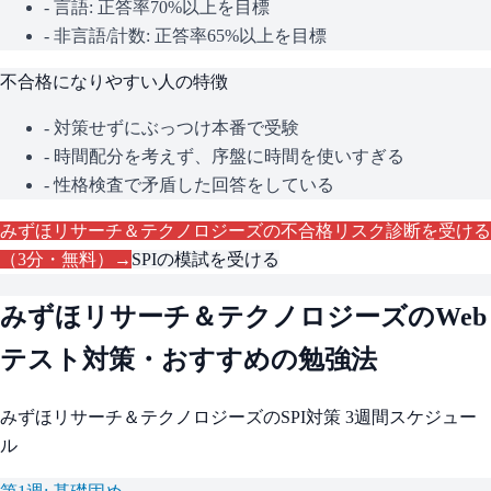
- 言語: 正答率70%以上を目標
- 非言語/計数: 正答率65%以上を目標
不合格になりやすい人の特徴
- 対策せずにぶっつけ本番で受験
- 時間配分を考えず、序盤に時間を使いすぎる
- 性格検査で矛盾した回答をしている
みずほリサーチ＆テクノロジーズ
の不合格リスク診断を受ける
（3分・無料）→
SPI
の模試を受ける
みずほリサーチ＆テクノロジーズ
のWeb
テスト対策・おすすめの勉強法
みずほリサーチ＆テクノロジーズ
の
SPI
対策 3週間スケジュー
ル