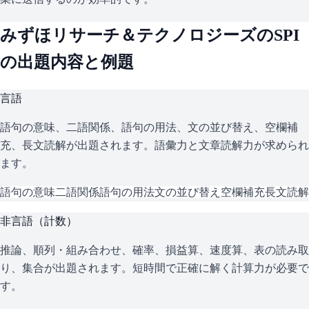
みずほリサーチ＆テクノロジーズ
の
SPI
の出題内容と例題
言語
語句の意味、二語関係、語句の用法、文の並び替え、空欄補
充、長文読解が出題されます。語彙力と文章読解力が求められ
ます。
語句の意味
二語関係
語句の用法
文の並び替え
空欄補充
長文読解
非言語（計数）
推論、順列・組み合わせ、確率、損益算、速度算、表の読み取
り、集合が出題されます。短時間で正確に解く計算力が必要で
す。