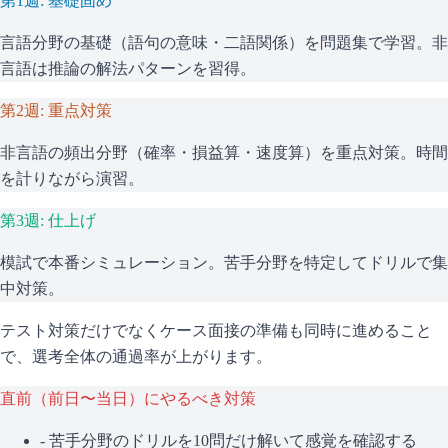
第1週: 基礎固め
言語分野の基礎（語句の意味・二語関係）を問題集で学習。非
言語は推論の解法パターンを習得。
第2週: 重点対策
非言語の頻出分野（確率・損益算・速度算）を重点対策。時間
を計りながら演習。
第3週: 仕上げ
模試で本番シミュレーション。苦手分野を特定してドリルで集
中対策。
テスト対策だけでなくケース面接の準備も同時に進めること
で、選考全体の通過率が上がります。
直前（前日〜当日）にやるべき対策
- 苦手分野のドリルを10問だけ解いて感覚を確認する