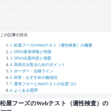
松屋フーズ
の通過ボーダー（
正答率6〜7割程度（目安）
）にあ
なたの実力は届く？
不合格リスク診断 →
この記事の目次
1
.
松屋フーズのWebテスト（適性検査）の概要
2
.
SPIの基本情報と特徴
3
.
SPIの出題内容と例題
4
.
高得点を取るためのポイント
5
.
ボーダー・合格ライン
6
.
対策・おすすめの勉強法
7
.
選考フローとWebテストの位置づけ
8
.
よくある質問
松屋フーズ
のWebテスト（適性検査）の