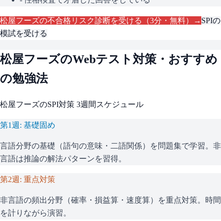
松屋フーズ
の不合格リスク診断を受ける（3分・無料）→
SPI
の
模試を受ける
松屋フーズ
のWebテスト対策・おすすめ
の勉強法
松屋フーズ
の
SPI
対策 3週間スケジュール
第1週: 基礎固め
言語分野の基礎（語句の意味・二語関係）を問題集で学習。非
言語は推論の解法パターンを習得。
第2週: 重点対策
非言語の頻出分野（確率・損益算・速度算）を重点対策。時間
を計りながら演習。