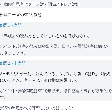
行動傾向
思考パターン
対人関係
ストレス対処
松屋フーズ
の
SPI
の例題
例題
1
（
言語
）
「斡旋」の読み方として正しいものを選びなさい。
ポイント:
漢字の読みは頻出分野。日頃から難読漢字に触れて
おきましょう。
例題
2
（
非言語
）
A〜Eの5人が一列に並んでいる。AはBより前、CはDより後ろ
にいるとき、考えられる並び順は何通りか。
ポイント:
推論問題はSPIで最頻出。条件整理の練習が効果的で
す。
実際の出題形式で練習したい方はこちら: