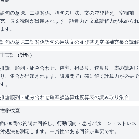
語句の意味、二語関係、語句の用法、文の並び替え、空欄補
充、長文読解が出題されます。語彙力と文章読解力が求められ
ます。
語句の意味
二語関係
語句の用法
文の並び替え
空欄補充
長文読解
非言語（計数）
推論、順列・組み合わせ、確率、損益算、速度算、表の読み取
り、集合が出題されます。短時間で正確に解く計算力が必要で
す。
推論
順列・組み合わせ
確率
損益算
速度算
表の読み取り
集合
性格検査
約300問の質問に回答し、行動傾向・思考パターン・ストレス
対処法を測定します。一貫性のある回答が重要です。