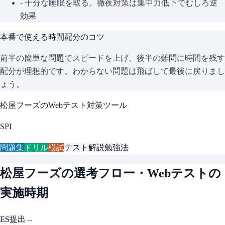
- 十分な睡眠を取る。徹夜対策は集中力低下でむしろ逆
効果
本番で使える時間配分のコツ
前半の簡単な問題でスピードを上げ、後半の難問に時間を残す
配分が理想的です。わからない問題は飛ばして最後に戻りまし
ょう。
松屋フーズ
のWebテスト対策ツール
SPI
問題集
ドリル
模試
テスト解説
勉強法
松屋フーズ
の選考フロー・Webテストの
実施時期
ES提出
→