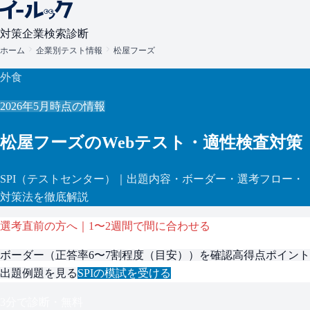
対策
企業検索
診断
ホーム
企業別テスト情報
松屋フーズ
外食
2026年5月
時点の情報
松屋フーズ
のWebテスト・適性検査対策
SPI
（テストセンター）
｜出題内容・ボーダー・選考フロー・
対策法を徹底解説
選考直前の方へ｜1〜2週間で間に合わせる
ボーダー（
正答率6〜7割程度（目安）
）を確認
高得点ポイント
出題例題を見る
SPI
の模試を受ける
3分で診断・無料