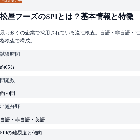
信頼度: 中
松屋フーズ
の
SPI
とは？基本情報と特徴
最も多くの企業で採用されている適性検査。言語・非言語・性
格検査で構成。
試験時間
約65分
問題数
約70問
出題分野
言語・非言語・英語
SPI
の難易度と傾向