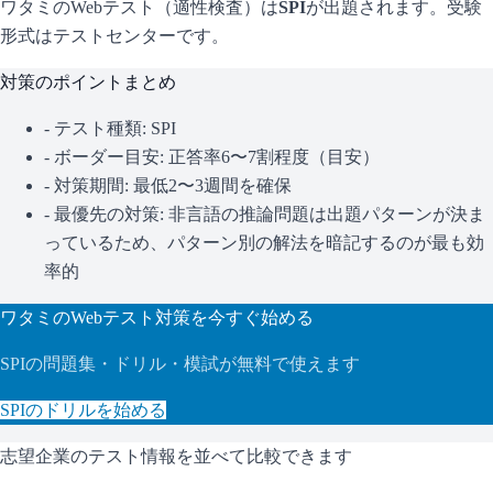
ワタミ
のWebテスト（適性検査）は
SPI
が出題されます。
受験
形式はテストセンターです。
対策のポイントまとめ
- テスト種類:
SPI
- ボーダー目安:
正答率6〜7割程度（目安）
- 対策期間: 最低2〜3週間を確保
- 最優先の対策:
非言語の推論問題は出題パターンが決ま
っているため、パターン別の解法を暗記するのが最も効
率的
ワタミ
のWebテスト対策を今すぐ始める
SPI
の問題集・ドリル・模試が無料で使えます
SPI
のドリルを始める
志望企業のテスト情報を並べて比較できます