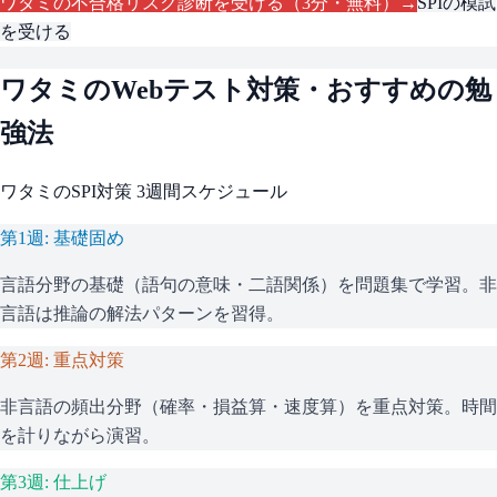
ワタミ
の不合格リスク診断を受ける（3分・無料）→
SPI
の模試
を受ける
ワタミ
のWebテスト対策・おすすめの勉
強法
ワタミ
の
SPI
対策 3週間スケジュール
第1週: 基礎固め
言語分野の基礎（語句の意味・二語関係）を問題集で学習。非
言語は推論の解法パターンを習得。
第2週: 重点対策
非言語の頻出分野（確率・損益算・速度算）を重点対策。時間
を計りながら演習。
第3週: 仕上げ