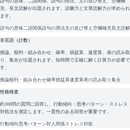
語句の意味、二語関係、語句の用法、文の並び替え、空欄補
充、長文読解が出題されます。語彙力と文章読解力が求められ
ます。
語句の意味
二語関係
語句の用法
文の並び替え
空欄補充
長文読解
非言語（計数）
推論、順列・組み合わせ、確率、損益算、速度算、表の読み取
り、集合が出題されます。短時間で正確に解く計算力が必要で
す。
推論
順列・組み合わせ
確率
損益算
速度算
表の読み取り
集合
性格検査
約300問の質問に回答し、行動傾向・思考パターン・ストレス
対処法を測定します。一貫性のある回答が重要です。
行動傾向
思考パターン
対人関係
ストレス対処