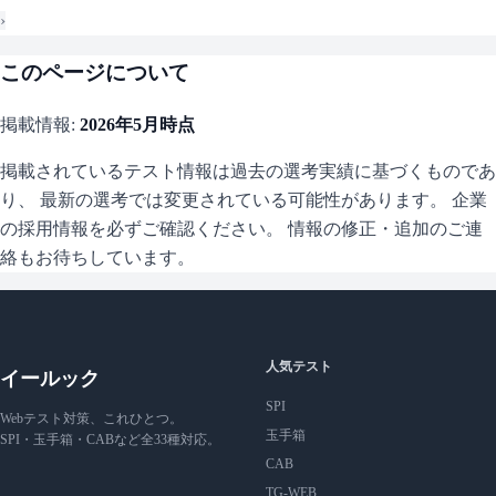
›
このページについて
掲載情報:
2026年5月
時点
掲載されているテスト情報は過去の選考実績に基づくものであ
り、 最新の選考では変更されている可能性があります。 企業
の採用情報を必ずご確認ください。 情報の修正・追加のご連
絡もお待ちしています。
人気テスト
イールック
SPI
Webテスト対策、これひとつ。
玉手箱
SPI・玉手箱・CABなど全33種対応。
CAB
TG-WEB