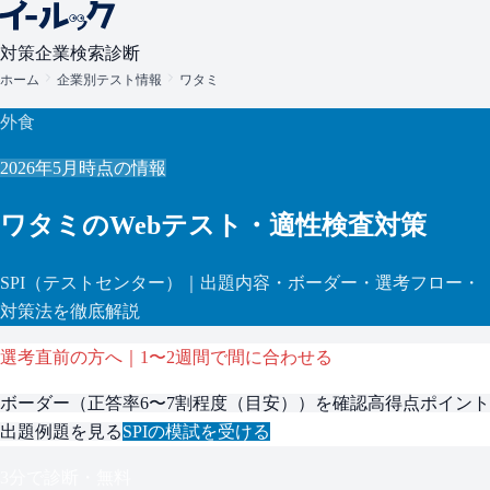
対策
企業検索
診断
ホーム
企業別テスト情報
ワタミ
外食
2026年5月
時点の情報
ワタミ
のWebテスト・適性検査対策
SPI
（テストセンター）
｜出題内容・ボーダー・選考フロー・
対策法を徹底解説
選考直前の方へ｜1〜2週間で間に合わせる
ボーダー（
正答率6〜7割程度（目安）
）を確認
高得点ポイント
出題例題を見る
SPI
の模試を受ける
3分で診断・無料