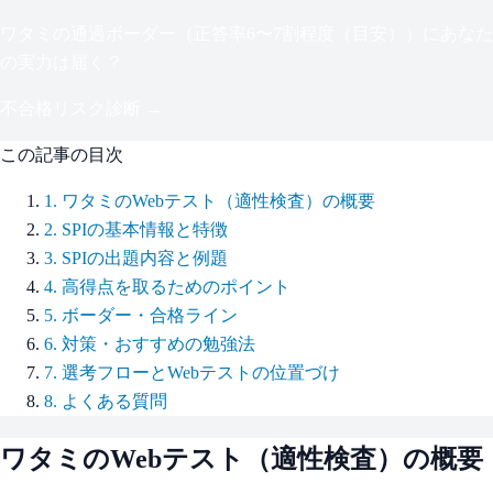
ワタミ
の通過ボーダー（
正答率6〜7割程度（目安）
）にあなた
の実力は届く？
不合格リスク診断 →
この記事の目次
1
.
ワタミのWebテスト（適性検査）の概要
2
.
SPIの基本情報と特徴
3
.
SPIの出題内容と例題
4
.
高得点を取るためのポイント
5
.
ボーダー・合格ライン
6
.
対策・おすすめの勉強法
7
.
選考フローとWebテストの位置づけ
8
.
よくある質問
ワタミ
のWebテスト（適性検査）の概要