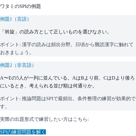
ワタミ
の
SPI
の例題
例題
1
（
言語
）
「斡旋」の読み方として正しいものを選びなさい。
ポイント:
漢字の読みは頻出分野。日頃から難読漢字に触れて
おきましょう。
例題
2
（
非言語
）
A〜Eの5人が一列に並んでいる。AはBより前、CはDより後ろ
にいるとき、考えられる並び順は何通りか。
ポイント:
推論問題はSPIで最頻出。条件整理の練習が効果的で
す。
実際の出題形式で練習したい方はこちら:
SPI
の練習問題を解く