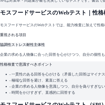
SPIは対策本・問題集が最も充実しているテストです。書店で購
モスフードサービス
のWebテスト｜性
モスフードサービス
のWebテストでは、能力検査に加えて性
重視される項目
協調性
ストレス耐性
主体性
企業の求める人物像に合った回答を心がけつつ、自分の個性も
性格検査で意識すべきポイント
- 一貫性のある回答を心がける（矛盾した回答はマイナ
- 極端な回答を避け、素直に答える
- 企業の求める人物像を意識しつつ、自分を偽りすぎな
- 時間をかけすぎず、直感的に回答する
モスフードサービス
のWebテスト（
SPI