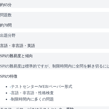
約65分
問題数
約70問
出題分野
言語・非言語・英語
SPI
の難易度と傾向
SPIの難易度は標準的ですが、制限時間内に全問を解き切る
SPI
の特徴
-
テストセンター/WEB/ペーパー形式
-
言語・非言語・性格検査
-
制限時間内に多くの問題