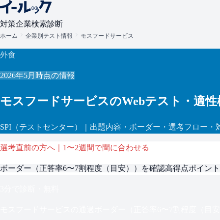
対策
企業検索
診断
ホーム
企業別テスト情報
モスフードサービス
外食
2026年5月
時点の情報
モスフードサービス
のWebテスト・適性
SPI
（テストセンター）
｜出題内容・ボーダー・選考フロー・
選考直前の方へ｜1〜2週間で間に合わせる
ボーダー（
正答率6〜7割程度（目安）
）を確認
高得点ポイント
3分で診断・無料
モスフードサービス
の通過ボーダー（
正答率6〜7割程度（目