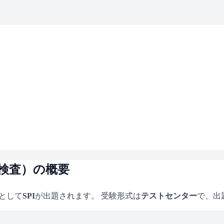
性検査）の概要
として
SPI
が出題されます。 受験形式は
テストセンター
で、
出