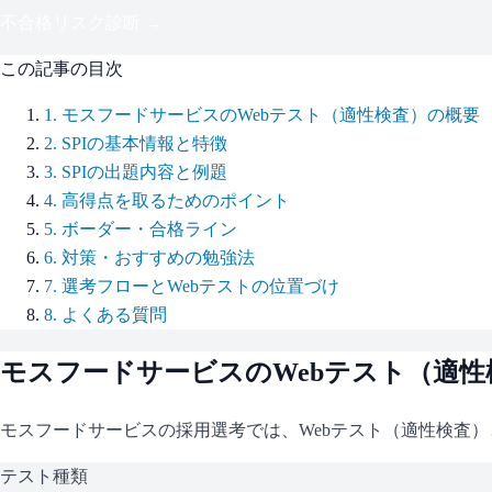
不合格リスク診断 →
この記事の目次
1
.
モスフードサービスのWebテスト（適性検査）の概要
2
.
SPIの基本情報と特徴
3
.
SPIの出題内容と例題
4
.
高得点を取るためのポイント
5
.
ボーダー・合格ライン
6
.
対策・おすすめの勉強法
7
.
選考フローとWebテストの位置づけ
8
.
よくある質問
モスフードサービス
のWebテスト（適
モスフードサービス
の採用選考では、Webテスト（適性検査）
テスト種類