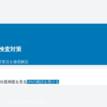
検査対策
対策法を徹底解説
出題例題を見る
SPI
の模試を受ける
安）
）にあなたの実力は届く？