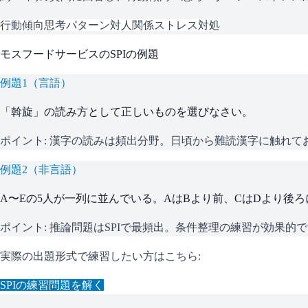
行動傾向
思考パターン
対人関係
ストレス対処
モスフードサービス
の
SPI
の例題
例題
1
（
言語
）
「斡旋」の読み方として正しいものを選びなさい。
ポイント:
漢字の読みは頻出分野。日頃から難読漢字に触れて
例題
2
（
非言語
）
A〜Eの5人が一列に並んでいる。AはBより前、CはDより後
ポイント:
推論問題はSPIで最頻出。条件整理の練習が効果的
実際の出題形式で練習したい方はこちら:
SPI
の練習問題を解く