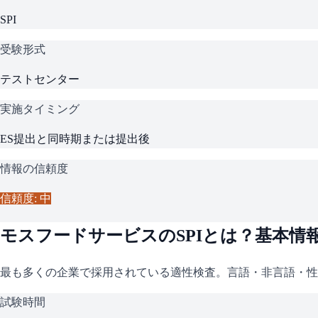
SPI
受験形式
テストセンター
実施タイミング
ES提出と同時期または提出後
情報の信頼度
信頼度: 中
モスフードサービス
の
SPI
とは？基本情
最も多くの企業で採用されている適性検査。言語・非言語・性
試験時間