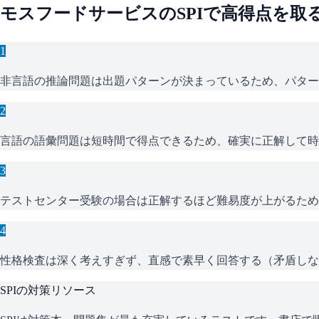
モスフードサービス
の
SPI
で高得点を取
1
非言語の推論問題は出題パターンが決まっているため、パター
2
言語の語彙問題は短時間で得点できるため、確実に正解して時
3
テストセンター受験の場合は正解するほど難易度が上がるため
4
性格検査は深く考えすぎず、直感で素早く回答する（矛盾しな
SPI
の対策リソース