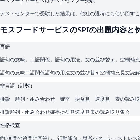
モスフードサービス
はテストセンター受験
テストセンターで受験した結果は、他社の選考にも使い回すこ
モスフードサービス
の
SPI
の出題内容と
言語
語句の意味、二語関係、語句の用法、文の並び替え、空欄補充
語句の意味
二語関係
語句の用法
文の並び替え
空欄補充
長文読解
非言語（計数）
推論、順列・組み合わせ、確率、損益算、速度算、表の読み取
推論
順列・組み合わせ
確率
損益算
速度算
表の読み取り
集合
性格検査
約300問の質問に回答し、行動傾向・思考パターン・ストレ