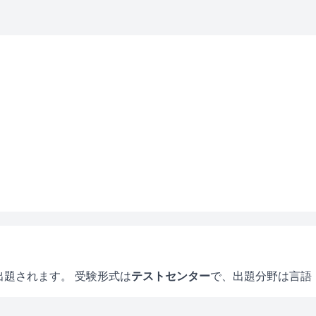
出題されます。 受験形式は
テストセンター
で、
出題分野は言語