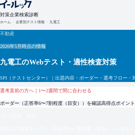
対策
企業検索
診断
ホーム
企業別テスト情報
九電工
不動産
2026年5月
時点の情報
九電工
のWebテスト・適性検査対策
SPI
（テストセンター）
｜出題内容・ボーダー・選考フロー・
選考直前の方へ｜1〜2週間で間に合わせる
ボーダー（
正答率6〜7割程度（目安）
）を確認
高得点ポイント
3分で診断・無料
九電工
の通過ボーダー（
正答率6〜7割程度（目安）
）にあなた