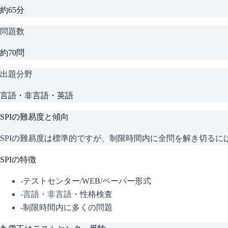
約65分
問題数
約70問
出題分野
言語・非言語・英語
SPI
の難易度と傾向
SPIの難易度は標準的ですが、制限時間内に全問を解き切る
SPI
の特徴
-
テストセンター/WEB/ペーパー形式
-
言語・非言語・性格検査
-
制限時間内に多くの問題