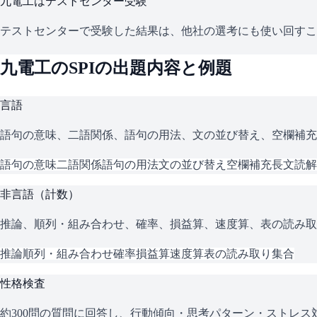
九電工
はテストセンター受験
テストセンターで受験した結果は、他社の選考にも使い回すこ
九電工
の
SPI
の出題内容と例題
言語
語句の意味、二語関係、語句の用法、文の並び替え、空欄補充
語句の意味
二語関係
語句の用法
文の並び替え
空欄補充
長文読解
非言語（計数）
推論、順列・組み合わせ、確率、損益算、速度算、表の読み取
推論
順列・組み合わせ
確率
損益算
速度算
表の読み取り
集合
性格検査
約300問の質問に回答し、行動傾向・思考パターン・ストレ