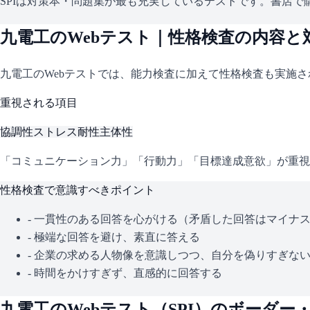
SPIは対策本・問題集が最も充実しているテストです。書店で購
九電工
のWebテスト｜性格検査の内容と
九電工
のWebテストでは、能力検査に加えて性格検査も実施
重視される項目
協調性
ストレス耐性
主体性
「コミュニケーション力」「行動力」「目標達成意欲」が重視
性格検査で意識すべきポイント
- 一貫性のある回答を心がける（矛盾した回答はマイナ
- 極端な回答を避け、素直に答える
- 企業の求める人物像を意識しつつ、自分を偽りすぎな
- 時間をかけすぎず、直感的に回答する
九電工
のWebテスト（
SPI
）のボーダー