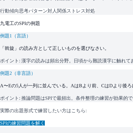
行動傾向
思考パターン
対人関係
ストレス対処
九電工
の
SPI
の例題
例題
1
（
言語
）
「斡旋」の読み方として正しいものを選びなさい。
ポイント:
漢字の読みは頻出分野。日頃から難読漢字に触れて
例題
2
（
非言語
）
A〜Eの5人が一列に並んでいる。AはBより前、CはDより後
ポイント:
推論問題はSPIで最頻出。条件整理の練習が効果的
実際の出題形式で練習したい方はこちら:
SPI
の練習問題を解く