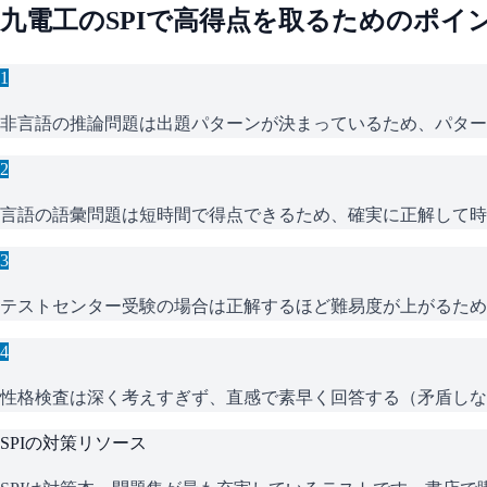
九電工
の
SPI
で高得点を取るためのポイ
1
非言語の推論問題は出題パターンが決まっているため、パター
2
言語の語彙問題は短時間で得点できるため、確実に正解して時
3
テストセンター受験の場合は正解するほど難易度が上がるため
4
性格検査は深く考えすぎず、直感で素早く回答する（矛盾しな
SPI
の対策リソース