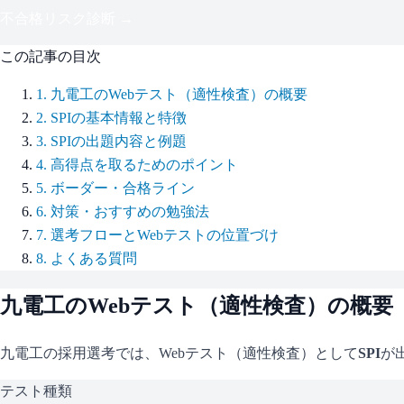
不合格リスク診断 →
この記事の目次
1
.
九電工のWebテスト（適性検査）の概要
2
.
SPIの基本情報と特徴
3
.
SPIの出題内容と例題
4
.
高得点を取るためのポイント
5
.
ボーダー・合格ライン
6
.
対策・おすすめの勉強法
7
.
選考フローとWebテストの位置づけ
8
.
よくある質問
九電工
のWebテスト（適性検査）の概要
九電工
の採用選考では、Webテスト（適性検査）として
SPI
が
テスト種類