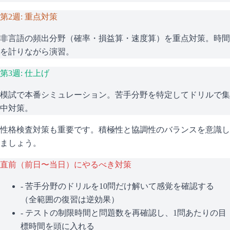
第2週: 重点対策
非言語の頻出分野（確率・損益算・速度算）を重点対策。時間
を計りながら演習。
第3週: 仕上げ
模試で本番シミュレーション。苦手分野を特定してドリルで集
中対策。
性格検査対策も重要です。積極性と協調性のバランスを意識し
ましょう。
直前（前日〜当日）にやるべき対策
- 苦手分野のドリルを10問だけ解いて感覚を確認する
（全範囲の復習は逆効果）
- テストの制限時間と問題数を再確認し、1問あたりの目
標時間を頭に入れる