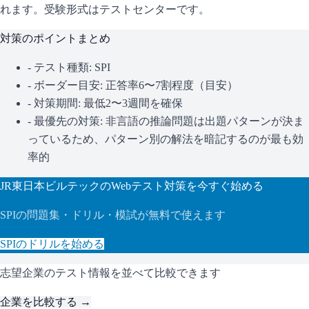
れます。
受験形式はテストセンターです。
対策のポイントまとめ
- テスト種類:
SPI
- ボーダー目安:
正答率6〜7割程度（目安）
- 対策期間: 最低2〜3週間を確保
- 最優先の対策:
非言語の推論問題は出題パターンが決ま
っているため、パターン別の解法を暗記するのが最も効
率的
JR東日本ビルテック
のWebテスト対策を今すぐ始める
SPI
の問題集・ドリル・模試が無料で使えます
SPI
のドリルを始める
志望企業のテスト情報を並べて比較できます
企業を比較する →