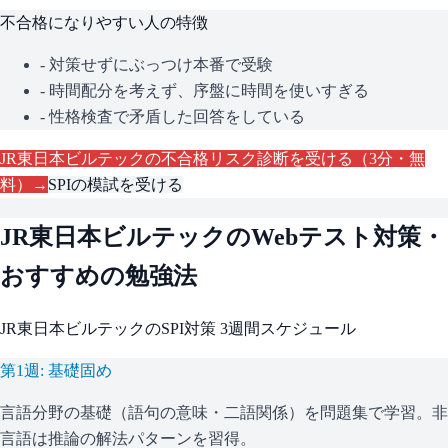
不合格になりやすい人の特徴
- 対策せずにぶっつけ本番で受験
- 時間配分を考えず、序盤に時間を使いすぎる
- 性格検査で矛盾した回答をしている
JR東日本ビルテック
の不合格リスク診断を受ける（3分・無
料）→
SPI
の模試を受ける
JR東日本ビルテック
のWebテスト対策・
おすすめの勉強法
JR東日本ビルテック
の
SPI
対策 3週間スケジュール
第1週: 基礎固め
言語分野の基礎（語句の意味・二語関係）を問題集で学習。非
言語は推論の解法パターンを習得。