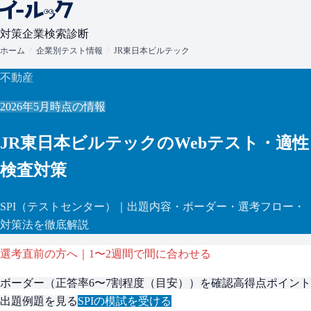
対策
企業検索
診断
ホーム
企業別テスト情報
JR東日本ビルテック
不動産
2026年5月
時点の情報
JR東日本ビルテック
のWebテスト・適性
検査対策
SPI
（テストセンター）
｜出題内容・ボーダー・選考フロー・
対策法を徹底解説
選考直前の方へ｜1〜2週間で間に合わせる
ボーダー（
正答率6〜7割程度（目安）
）を確認
高得点ポイント
出題例題を見る
SPI
の模試を受ける