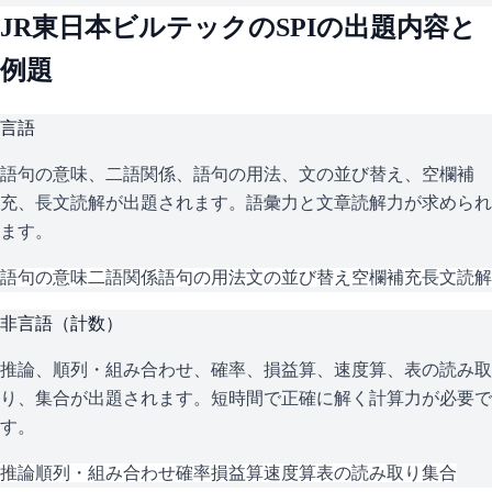
JR東日本ビルテック
の
SPI
の出題内容と
例題
言語
語句の意味、二語関係、語句の用法、文の並び替え、空欄補
充、長文読解が出題されます。語彙力と文章読解力が求められ
ます。
語句の意味
二語関係
語句の用法
文の並び替え
空欄補充
長文読解
非言語（計数）
推論、順列・組み合わせ、確率、損益算、速度算、表の読み取
り、集合が出題されます。短時間で正確に解く計算力が必要で
す。
推論
順列・組み合わせ
確率
損益算
速度算
表の読み取り
集合