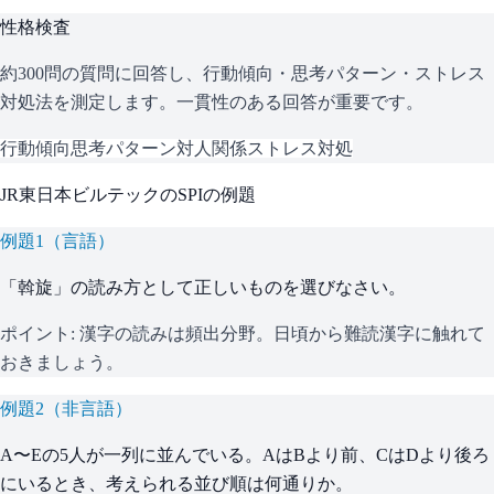
性格検査
約300問の質問に回答し、行動傾向・思考パターン・ストレス
対処法を測定します。一貫性のある回答が重要です。
行動傾向
思考パターン
対人関係
ストレス対処
JR東日本ビルテック
の
SPI
の例題
例題
1
（
言語
）
「斡旋」の読み方として正しいものを選びなさい。
ポイント:
漢字の読みは頻出分野。日頃から難読漢字に触れて
おきましょう。
例題
2
（
非言語
）
A〜Eの5人が一列に並んでいる。AはBより前、CはDより後ろ
にいるとき、考えられる並び順は何通りか。