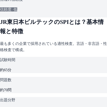
信頼度: 低
JR東日本ビルテック
の
SPI
とは？基本情
報と特徴
最も多くの企業で採用されている適性検査。言語・非言語・性
格検査で構成。
試験時間
約65分
問題数
約70問
出題分野