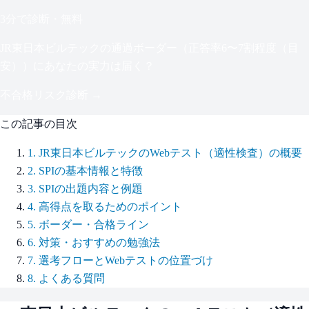
3分で診断・無料
JR東日本ビルテック
の通過ボーダー（
正答率6〜7割程度（目
安）
）にあなたの実力は届く？
不合格リスク診断 →
この記事の目次
1
.
JR東日本ビルテックのWebテスト（適性検査）の概要
2
.
SPIの基本情報と特徴
3
.
SPIの出題内容と例題
4
.
高得点を取るためのポイント
5
.
ボーダー・合格ライン
6
.
対策・おすすめの勉強法
7
.
選考フローとWebテストの位置づけ
8
.
よくある質問