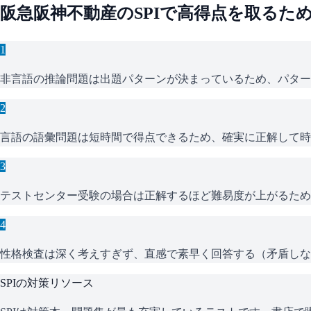
阪急阪神不動産
の
SPI
で高得点を取るた
1
非言語の推論問題は出題パターンが決まっているため、パター
2
言語の語彙問題は短時間で得点できるため、確実に正解して時
3
テストセンター受験の場合は正解するほど難易度が上がるため
4
性格検査は深く考えすぎず、直感で素早く回答する（矛盾しな
SPI
の対策リソース