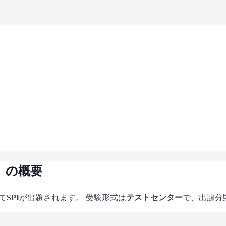
）の概要
て
SPI
が出題されます。 受験形式は
テストセンター
で、
出題分