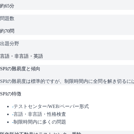
約65分
問題数
約70問
出題分野
言語・非言語・英語
SPI
の難易度と傾向
SPIの難易度は標準的ですが、制限時間内に全問を解き切る
SPI
の特徴
-
テストセンター/WEB/ペーパー形式
-
言語・非言語・性格検査
-
制限時間内に多くの問題