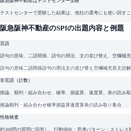
阪急阪神不動産
はテストセンター受験
テストセンターで受験した結果は、他社の選考にも使い回すこ
阪急阪神不動産
の
SPI
の出題内容と例題
言語
語句の意味、二語関係、語句の用法、文の並び替え、空欄補充
語句の意味
二語関係
語句の用法
文の並び替え
空欄補充
長文読解
非言語（計数）
推論、順列・組み合わせ、確率、損益算、速度算、表の読み取
推論
順列・組み合わせ
確率
損益算
速度算
表の読み取り
集合
性格検査
約300問の質問に回答し、行動傾向・思考パターン・ストレ