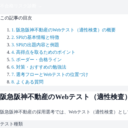
不合格リスク診断 →
この記事の目次
1
.
阪急阪神不動産のWebテスト（適性検査）の概要
2
.
SPIの基本情報と特徴
3
.
SPIの出題内容と例題
4
.
高得点を取るためのポイント
5
.
ボーダー・合格ライン
6
.
対策・おすすめの勉強法
7
.
選考フローとWebテストの位置づけ
8
.
よくある質問
阪急阪神不動産
のWebテスト（適性検査
阪急阪神不動産
の採用選考では、Webテスト（適性検査）とし
テスト種類