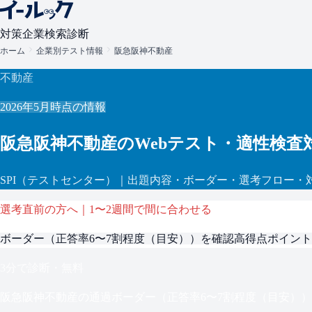
対策
企業検索
診断
ホーム
企業別テスト情報
阪急阪神不動産
不動産
2026年5月
時点の情報
阪急阪神不動産
のWebテスト・適性検査
SPI
（テストセンター）
｜出題内容・ボーダー・選考フロー・
選考直前の方へ｜1〜2週間で間に合わせる
ボーダー（
正答率6〜7割程度（目安）
）を確認
高得点ポイント
3分で診断・無料
阪急阪神不動産
の通過ボーダー（
正答率6〜7割程度（目安）
）