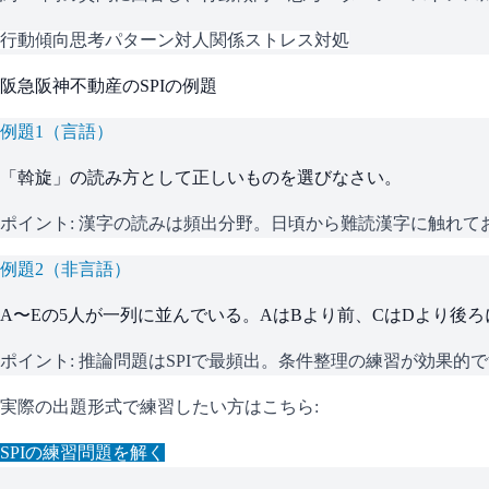
行動傾向
思考パターン
対人関係
ストレス対処
阪急阪神不動産
の
SPI
の例題
例題
1
（
言語
）
「斡旋」の読み方として正しいものを選びなさい。
ポイント:
漢字の読みは頻出分野。日頃から難読漢字に触れて
例題
2
（
非言語
）
A〜Eの5人が一列に並んでいる。AはBより前、CはDより後
ポイント:
推論問題はSPIで最頻出。条件整理の練習が効果的
実際の出題形式で練習したい方はこちら:
SPI
の練習問題を解く