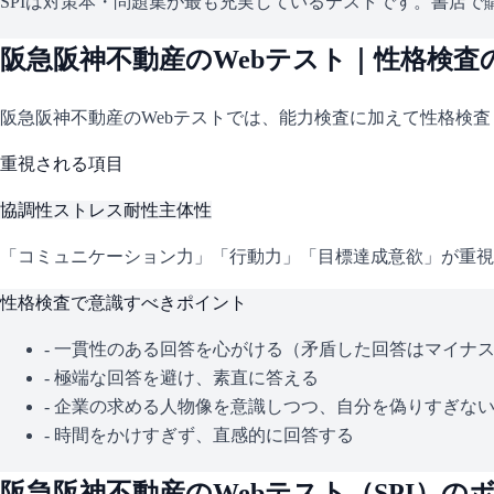
SPIは対策本・問題集が最も充実しているテストです。書店で購
阪急阪神不動産
のWebテスト｜性格検査
阪急阪神不動産
のWebテストでは、能力検査に加えて性格検
重視される項目
協調性
ストレス耐性
主体性
「コミュニケーション力」「行動力」「目標達成意欲」が重視
性格検査で意識すべきポイント
- 一貫性のある回答を心がける（矛盾した回答はマイナ
- 極端な回答を避け、素直に答える
- 企業の求める人物像を意識しつつ、自分を偽りすぎな
- 時間をかけすぎず、直感的に回答する
阪急阪神不動産
のWebテスト（
SPI
）の