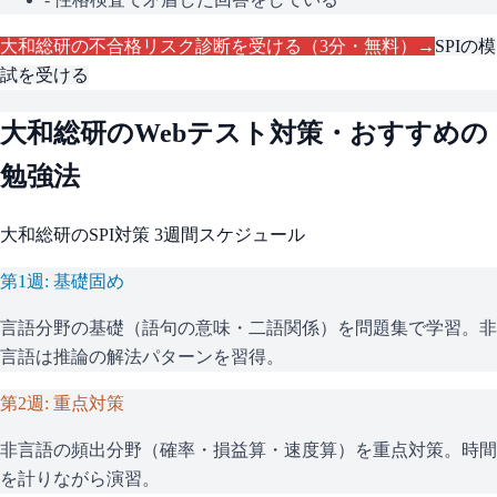
大和総研
の不合格リスク診断を受ける（3分・無料）→
SPI
の模
試を受ける
大和総研
のWebテスト対策・おすすめの
勉強法
大和総研
の
SPI
対策 3週間スケジュール
第1週: 基礎固め
言語分野の基礎（語句の意味・二語関係）を問題集で学習。非
言語は推論の解法パターンを習得。
第2週: 重点対策
非言語の頻出分野（確率・損益算・速度算）を重点対策。時間
を計りながら演習。