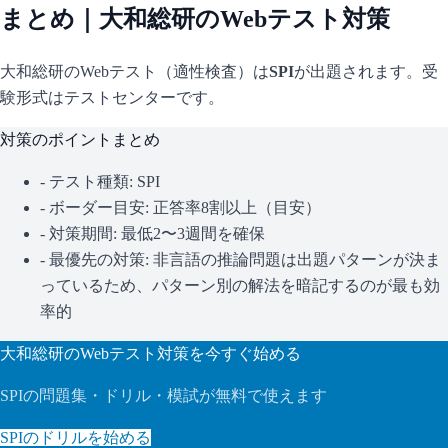
まとめ｜
大和総研
のWebテスト対策
大和総研
のWebテスト（適性検査）は
SPI
が出題されます。
受
験形式はテストセンターです。
対策のポイントまとめ
- テスト種類:
SPI
- ボーダー目安:
正答率8割以上（目安）
- 対策期間: 最低2〜3週間を確保
- 最優先の対策:
非言語の推論問題は出題パターンが決ま
っているため、パターン別の解法を暗記するのが最も効
率的
大和総研
のWebテスト対策を今すぐ始める
SPI
の問題集・ドリル・模試が無料で使えます
SPI
のドリルを始める