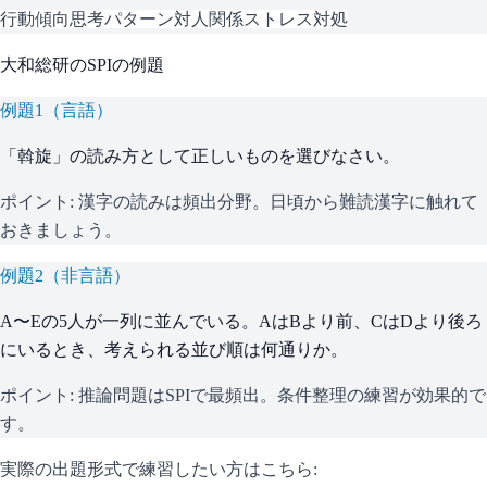
行動傾向
思考パターン
対人関係
ストレス対処
大和総研
の
SPI
の例題
例題
1
（
言語
）
「斡旋」の読み方として正しいものを選びなさい。
ポイント:
漢字の読みは頻出分野。日頃から難読漢字に触れて
おきましょう。
例題
2
（
非言語
）
A〜Eの5人が一列に並んでいる。AはBより前、CはDより後ろ
にいるとき、考えられる並び順は何通りか。
ポイント:
推論問題はSPIで最頻出。条件整理の練習が効果的で
す。
実際の出題形式で練習したい方はこちら: