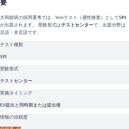
要
大和総研
の採用選考では、Webテスト（適性検査）として
SPI
が出題されます。 受験形式は
テストセンター
で、
出題分野は
言語・非言語です。
テスト種類
SPI
受験形式
テストセンター
実施タイミング
ES提出と同時期または提出後
情報の信頼度