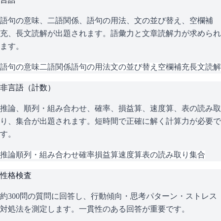
語句の意味、二語関係、語句の用法、文の並び替え、空欄補
充、長文読解が出題されます。語彙力と文章読解力が求められ
ます。
語句の意味
二語関係
語句の用法
文の並び替え
空欄補充
長文読解
非言語（計数）
推論、順列・組み合わせ、確率、損益算、速度算、表の読み取
り、集合が出題されます。短時間で正確に解く計算力が必要で
す。
推論
順列・組み合わせ
確率
損益算
速度算
表の読み取り
集合
性格検査
約300問の質問に回答し、行動傾向・思考パターン・ストレス
対処法を測定します。一貫性のある回答が重要です。