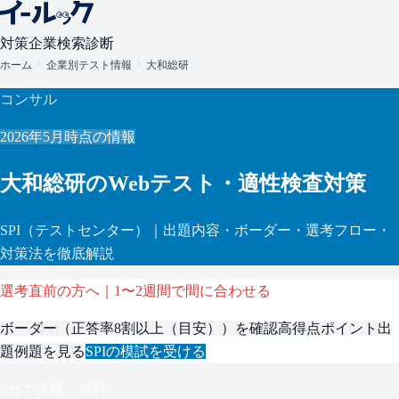
対策
企業検索
診断
ホーム
企業別テスト情報
大和総研
コンサル
2026年5月
時点の情報
大和総研
のWebテスト・適性検査対策
SPI
（テストセンター）
｜出題内容・ボーダー・選考フロー・
対策法を徹底解説
選考直前の方へ｜1〜2週間で間に合わせる
ボーダー（
正答率8割以上（目安）
）を確認
高得点ポイント
出
題例題を見る
SPI
の模試を受ける
3分で診断・無料