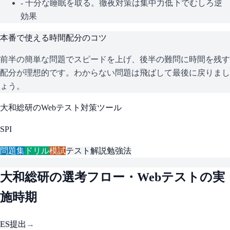
- 十分な睡眠を取る。徹夜対策は集中力低下でむしろ逆
効果
本番で使える時間配分のコツ
前半の簡単な問題でスピードを上げ、後半の難問に時間を残す
配分が理想的です。わからない問題は飛ばして最後に戻りまし
ょう。
大和総研
のWebテスト対策ツール
SPI
問題集
ドリル
模試
テスト解説
勉強法
大和総研
の選考フロー・Webテストの実
施時期
ES提出
→