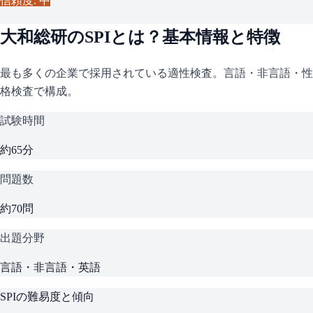
信頼度: 中
大和総研
の
SPI
とは？基本情報と特徴
最も多くの企業で採用されている適性検査。言語・非言語・性
格検査で構成。
試験時間
約65分
問題数
約70問
出題分野
言語・非言語・英語
SPI
の難易度と傾向