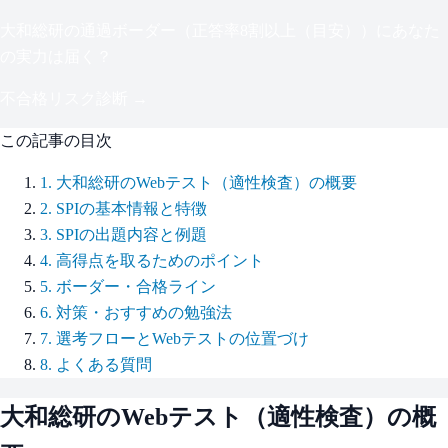
大和総研
の通過ボーダー（
正答率8割以上（目安）
）にあなた
の実力は届く？
不合格リスク診断 →
この記事の目次
1
.
大和総研のWebテスト（適性検査）の概要
2
.
SPIの基本情報と特徴
3
.
SPIの出題内容と例題
4
.
高得点を取るためのポイント
5
.
ボーダー・合格ライン
6
.
対策・おすすめの勉強法
7
.
選考フローとWebテストの位置づけ
8
.
よくある質問
大和総研
のWebテスト（適性検査）の概